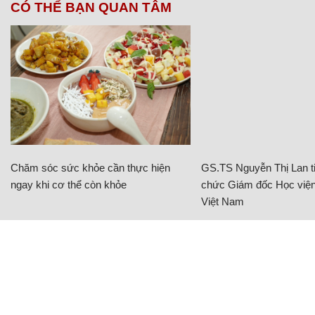
CÓ THỂ BẠN QUAN TÂM
Chăm sóc sức khỏe cần thực hiện
GS.TS Nguyễn Thị Lan ti
ngay khi cơ thể còn khỏe
chức Giám đốc Học viện
Việt Nam