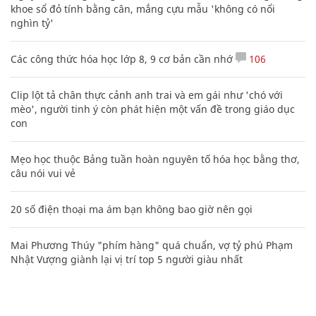
khoe sổ đỏ tính bằng cân, mắng cựu mẫu 'không có nổi
nghìn tỷ'
Các công thức hóa học lớp 8, 9 cơ bản cần nhớ
106
Clip lột tả chân thực cảnh anh trai và em gái như 'chó với
mèo', người tinh ý còn phát hiện một vấn đề trong giáo dục
con
Mẹo học thuộc Bảng tuần hoàn nguyên tố hóa học bằng thơ,
câu nói vui vẻ
20 số điện thoại ma ám bạn không bao giờ nên gọi
Mai Phương Thúy "phím hàng" quá chuẩn, vợ tỷ phú Phạm
Nhật Vượng giành lại vị trí top 5 người giàu nhất