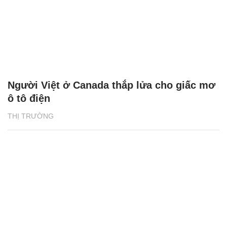
Người Việt ở Canada thắp lửa cho giấc mơ
ô tô điện
THỊ TRƯỜNG