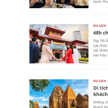
quen thu
DU LỊCH
48h ch
Dịp Tết 
lựa chọn
sắc thiê
văn hóa 
DU LỊCH
Di tí
khách
Không ch
khách du