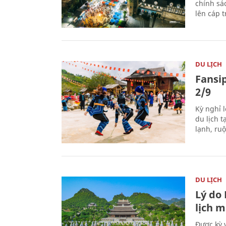
chính sá
lên cáp t
DU LỊCH
Fansip
2/9
Kỳ nghỉ l
du lịch t
lạnh, ru
DU LỊCH
Lý do
lịch m
Được kỳ 