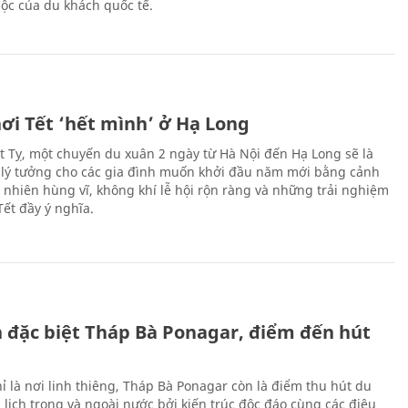
ộc của du khách quốc tế.
ơi Tết ‘hết mình’ ở Hạ Long
Ất Tỵ, một chuyến du xuân 2 ngày từ Hà Nội đến Hạ Long sẽ là
 lý tưởng cho các gia đình muốn khởi đầu năm mới bằng cảnh
n nhiên hùng vĩ, không khí lễ hội rộn ràng và những trải nghiệm
Tết đầy ý nghĩa.
ch đặc biệt Tháp Bà Ponagar, điểm đến hút
ỉ là nơi linh thiêng, Tháp Bà Ponagar còn là điểm thu hút du
 lịch trong và ngoài nước bởi kiến trúc độc đáo cùng các điệu