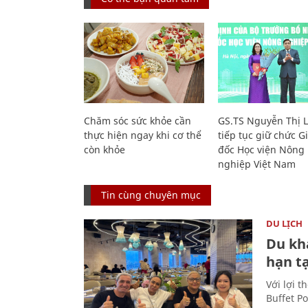
Chăm sóc sức khỏe cần
GS.TS Nguyễn Thị 
thực hiện ngay khi cơ thể
tiếp tục giữ chức 
còn khỏe
đốc Học viện Nông
nghiệp Việt Nam
Tin cùng chuyên mục
DU LỊCH
Du kh
hạn t
Với lợi t
Buffet P