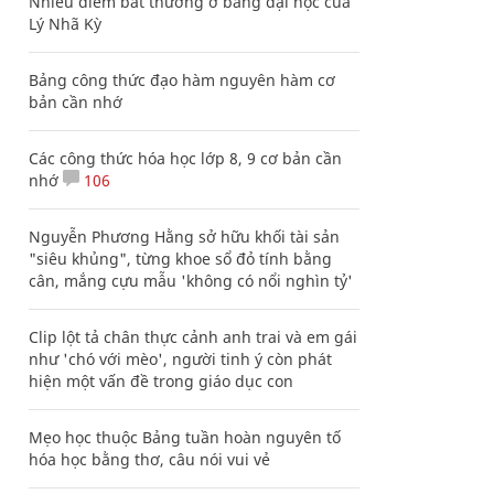
Nhiều điểm bất thường ở bằng đại học của
Lý Nhã Kỳ
Bảng công thức đạo hàm nguyên hàm cơ
bản cần nhớ
Các công thức hóa học lớp 8, 9 cơ bản cần
nhớ
106
Nguyễn Phương Hằng sở hữu khối tài sản
"siêu khủng", từng khoe sổ đỏ tính bằng
cân, mắng cựu mẫu 'không có nổi nghìn tỷ'
Clip lột tả chân thực cảnh anh trai và em gái
như 'chó với mèo', người tinh ý còn phát
hiện một vấn đề trong giáo dục con
Mẹo học thuộc Bảng tuần hoàn nguyên tố
hóa học bằng thơ, câu nói vui vẻ