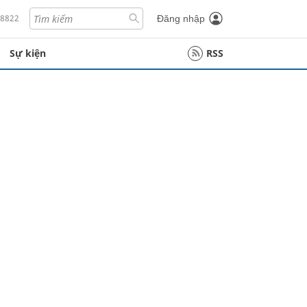
18822
Đăng nhập
Sự kiện
RSS