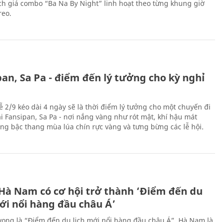
ch giá combo “Ba Na By Night” linh hoạt theo từng khung giờ
reo.
an, Sa Pa - điểm đến lý tưởng cho kỳ nghỉ
ễ 2/9 kéo dài 4 ngày sẽ là thời điểm lý tưởng cho một chuyến đi
ại Fansipan, Sa Pa - nơi nắng vàng như rót mật, khí hậu mát
ộng bậc thang mùa lúa chín rực vàng và tưng bừng các lễ hội.
 Hà Nam có cơ hội trở thành ‘Điểm đến du
ới nổi hàng đầu châu Á’
vọng là “Điểm đến du lịch mới nổi hàng đầu châu Á”, Hà Nam là