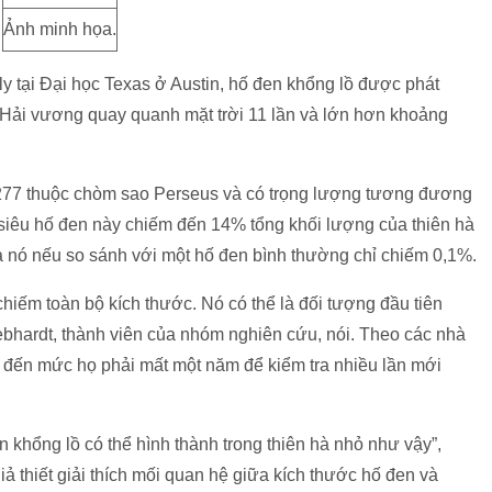
Ảnh minh họa.
y tại Đại học Texas ở Austin, hố đen khổng lồ được phát
Hải vương quay quanh mặt trời 11 lần và lớn hơn khoảng
277 thuộc chòm sao Perseus và có trọng lượng tương đương
, siêu hố đen này chiếm đến 14% tổng khối lượng của thiên hà
a nó nếu so sánh với một hố đen bình thường chỉ chiếm 0,1%.
chiếm toàn bộ kích thước. Nó có thể là đối tượng đầu tiên
Gebhardt, thành viên của nhóm nghiên cứu, nói. Theo các nhà
 đến mức họ phải mất một năm để kiểm tra nhiều lần mới
 khổng lồ có thể hình thành trong thiên hà nhỏ như vậy”,
iả thiết giải thích mối quan hệ giữa kích thước hố đen và