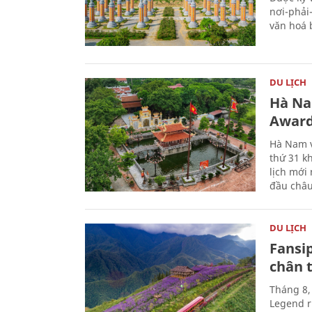
nơi-phải
văn hoá 
DU LỊCH
Hà Na
Award
Hà Nam v
thứ 31 k
lịch mới
đầu châu
DU LỊCH
Fansip
chân t
Tháng 8,
Legend r