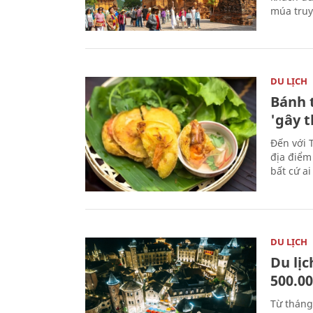
múa truy
DU LỊCH
Bánh 
'gây 
Đến với 
địa điểm
bất cứ a
DU LỊCH
Du lị
500.0
Từ tháng