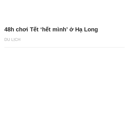
48h chơi Tết ‘hết mình’ ở Hạ Long
DU LỊCH