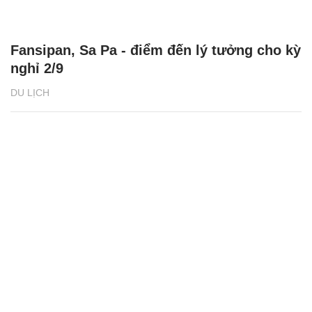
Fansipan, Sa Pa - điểm đến lý tưởng cho kỳ
nghỉ 2/9
DU LỊCH