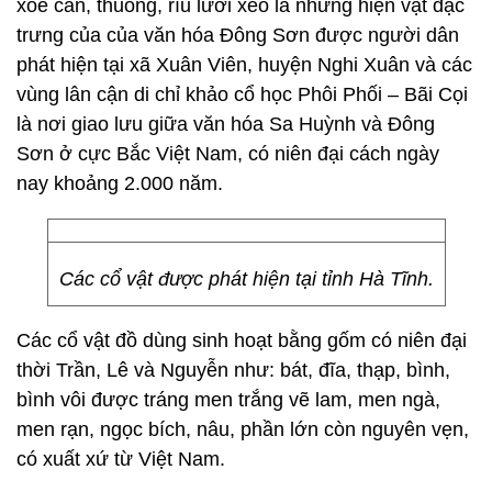
xòe cân, thuổng, rìu lưỡi xéo là những hiện vật đặc
trưng của của văn hóa Đông Sơn được người dân
phát hiện tại xã Xuân Viên, huyện Nghi Xuân và các
vùng lân cận di chỉ khảo cổ học Phôi Phối – Bãi Cọi
là nơi giao lưu giữa văn hóa Sa Huỳnh và Đông
Sơn ở cực Bắc Việt Nam, có niên đại cách ngày
nay khoảng 2.000 năm.
Các cổ vật được phát hiện tại tỉnh Hà Tĩnh.
Các cổ vật đồ dùng sinh hoạt bằng gốm có niên đại
thời Trần, Lê và Nguyễn như: bát, đĩa, thạp, bình,
bình vôi được tráng men trắng vẽ lam, men ngà,
men rạn, ngọc bích, nâu, phần lớn còn nguyên vẹn,
có xuất xứ từ Việt Nam.