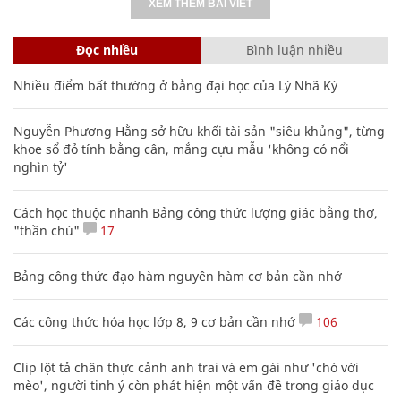
XEM THÊM BÀI VIẾT
Đọc nhiều
Bình luận nhiều
Nhiều điểm bất thường ở bằng đại học của Lý Nhã Kỳ
Nguyễn Phương Hằng sở hữu khối tài sản "siêu khủng", từng
khoe sổ đỏ tính bằng cân, mắng cựu mẫu 'không có nổi
nghìn tỷ'
Cách học thuộc nhanh Bảng công thức lượng giác bằng thơ,
"thần chú"
17
Bảng công thức đạo hàm nguyên hàm cơ bản cần nhớ
Các công thức hóa học lớp 8, 9 cơ bản cần nhớ
106
Clip lột tả chân thực cảnh anh trai và em gái như 'chó với
mèo', người tinh ý còn phát hiện một vấn đề trong giáo dục