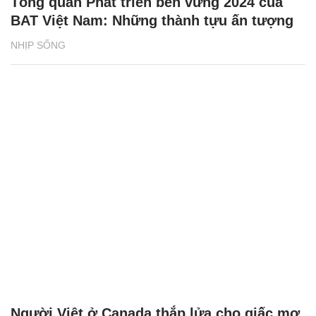
Tổng quan Phát triển bền vững 2024 của
BAT Việt Nam: Những thành tựu ấn tượng
NHỊP SỐNG
Người Việt ở Canada thắp lửa cho giấc mơ