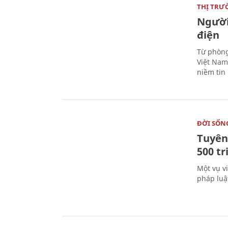
THỊ TRƯ
Người
điện
Từ phòng
Việt Nam 
niềm tin
ĐỜI SỐN
Tuyên 
500 t
Một vụ v
pháp luậ