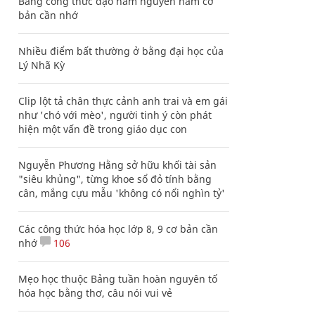
Bảng công thức đạo hàm nguyên hàm cơ
bản cần nhớ
Nhiều điểm bất thường ở bằng đại học của
Lý Nhã Kỳ
Clip lột tả chân thực cảnh anh trai và em gái
như 'chó với mèo', người tinh ý còn phát
hiện một vấn đề trong giáo dục con
Nguyễn Phương Hằng sở hữu khối tài sản
"siêu khủng", từng khoe sổ đỏ tính bằng
cân, mắng cựu mẫu 'không có nổi nghìn tỷ'
Các công thức hóa học lớp 8, 9 cơ bản cần
nhớ
106
Mẹo học thuộc Bảng tuần hoàn nguyên tố
hóa học bằng thơ, câu nói vui vẻ