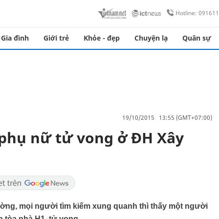
Hotline: 09161
Gia đình
Giới trẻ
Khỏe - đẹp
Chuyện lạ
Quân sự
19/10/2015 13:55 (GMT+07:00)
 phụ nữ tử vong ở ĐH Xây
ường, mọi người tìm kiếm xung quanh thì thấy một người
 tòa nhà H1, tử vong.