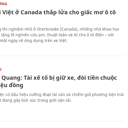
ỜNG
 Việt ở Canada thắp lửa cho giấc mơ ô tô
 thí nghiệm nhỏ ở Sherbrooke (Canada), những nhà khoa học
lặng lẽ nghiên cứu pin, thuật toán và AI cho ô tô điện – với
 một ngày sẽ ứng dụng trên xe Việt.
G
Quang: Tài xế tố bị giữ xe, đòi tiền chuộc
riệu đồng
iệc có dấu hiệu cưỡng đoạt tài sản và chiếm giữ phương tiện trái
t đang gây bức xúc trong giới vận tải.