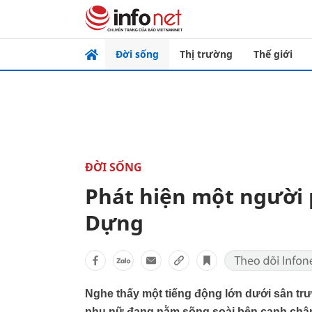
Đời sống
Thị trường
Thế giới
ĐỜI SỐNG
Phát hiện một người
Dựng
Nghe thấy một tiếng động lớn dưới sân tr
phụ nữ đang nằm sõng soài bên cạnh chân