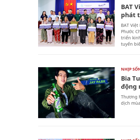
BAT V
phát t
BAT Việt
Phước Ch
triển ki
tuyến bi
NHỊP SỐ
Bia T
động 
Thương h
dịch mùa