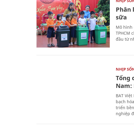
NHỊP SỐ
Phân 
sữa
Mô hình 
TPHCM ch
đầu từ n
NHỊP SỐ
Tổng 
Nam: 
BAT Việt
bạch hóa
triển bề
nghiệp đ