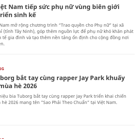
iệt Nam tiếp sức phụ nữ vùng biên giới
riển sinh kế
 Nam mở rộng chương trình “Trao quyền cho Phụ nữ” tại xã
ỉ (tỉnh Tây Ninh), góp thêm nguồn lực để phụ nữ khó khăn phát
nh tế gia đình và tạo thêm nền tảng ổn định cho cộng đồng nơi
ên.
NG
uborg bắt tay cùng rapper Jay Park khuấy
mùa hè 2026
iệu bia Tuborg bắt tay cùng rapper Jay Park triển khai chiến
 hè 2026 mang tên "Sao Phải Theo Chuẩn” tại Việt Nam.