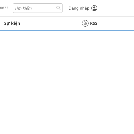
18822
Đăng nhập
Sự kiện
RSS