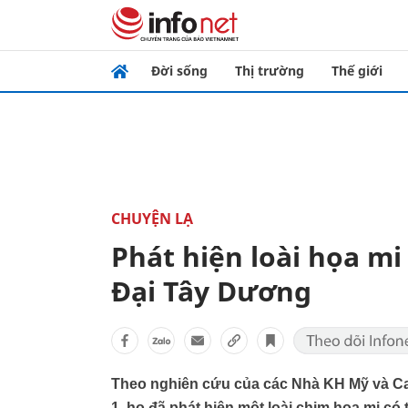
Đời sống
Thị trường
Thế giới
CHUYỆN LẠ
Phát hiện loài họa m
Đại Tây Dương
Theo nghiên cứu của các Nhà KH Mỹ và Can
1, họ đã phát hiện một loài chim họa mi có