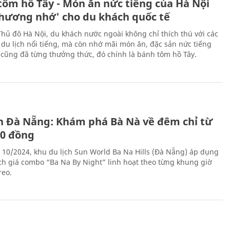
tôm hồ Tây - Món ăn nức tiếng của Hà Nội
thương nhớ' cho du khách quốc tế
Thủ đô Hà Nội, du khách nước ngoài không chỉ thích thú với các
 du lịch nổi tiếng, mà còn nhớ mãi món ăn, đặc sản nức tiếng
i cũng đã từng thưởng thức, đó chính là bánh tôm hồ Tây.
ch Đà Nẵng: Khám phá Bà Nà về đêm chỉ từ
00 đồng
 10/2024, khu du lịch Sun World Ba Na Hills (Đà Nẵng) áp dụng
ch giá combo “Ba Na By Night” linh hoạt theo từng khung giờ
reo.