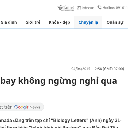
Hotline: 09161
Gia đình
Giới trẻ
Khỏe - đẹp
Chuyện lạ
Quân sự
04/04/2015 12:58 (GMT+07:00)
i bay không ngừng nghỉ qua
ada đăng trên tạp chí "Biology Letters" (Anh) ngày 31-
 thể thực hiện "hành trình phi thường" qua Bắc Đại Tây