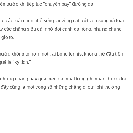
iền trước khi tiếp tục "chuyến bay" đường dài.
, các loài chim nhỏ sống tại vùng cát ướt ven sông và loài
y các chặng siêu dài nhờ đôi cánh dài rộng, nhưng chúng
gió to.
thước không to hơn một trái bóng tennis, không thể đậu trên
uả là "kỳ tích."
ố những chặng bay qua biển dài nhất từng ghi nhận được đối
g đây cũng là một trong số những chặng di cư "phi thường