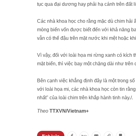
tục qua đại dương hay phải hạ cánh trên đất l
Các nhà khoa học cho rằng mặc dù chim hải âu
mòng biển vốn được biết đến với khả năng ba
vẫn có thể đậu trên mặt nước khi mệt hoặc khi 
Vì vậy, đối với loài họa mi rừng xanh có kích 
mặt biển, thì việc bay một chặng dài như trên q
Bên cạnh việc khẳng định đây là một trong s
với loài họa mi, các nhà khoa học còn tin rằn
nhất" của loài chim trên khắp hành tinh này./.
Theo
TTXVN/Vietnam+
Bình luận