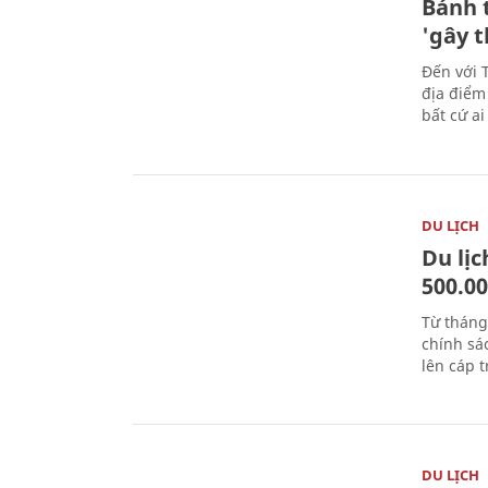
Bánh 
'gây 
Đến với 
địa điểm
bất cứ a
DU LỊCH
Du lị
500.0
Từ tháng
chính sá
lên cáp t
DU LỊCH