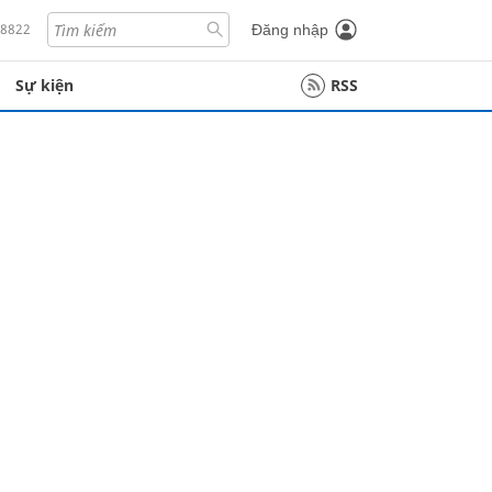
18822
Đăng nhập
Sự kiện
RSS