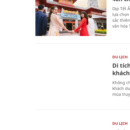
Dịp Tết 
lựa chọn
sắc thiê
văn hóa 
DU LỊCH
Di tí
khách
Không ch
khách du
múa truy
DU LỊCH