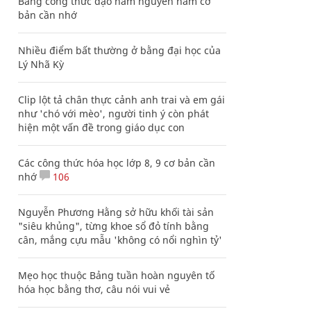
Bảng công thức đạo hàm nguyên hàm cơ
bản cần nhớ
Nhiều điểm bất thường ở bằng đại học của
Lý Nhã Kỳ
Clip lột tả chân thực cảnh anh trai và em gái
như 'chó với mèo', người tinh ý còn phát
hiện một vấn đề trong giáo dục con
Các công thức hóa học lớp 8, 9 cơ bản cần
nhớ
106
Nguyễn Phương Hằng sở hữu khối tài sản
"siêu khủng", từng khoe sổ đỏ tính bằng
cân, mắng cựu mẫu 'không có nổi nghìn tỷ'
Mẹo học thuộc Bảng tuần hoàn nguyên tố
hóa học bằng thơ, câu nói vui vẻ