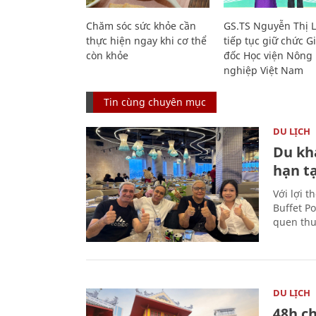
Chăm sóc sức khỏe cần
GS.TS Nguyễn Thị 
thực hiện ngay khi cơ thể
tiếp tục giữ chức 
còn khỏe
đốc Học viện Nông
nghiệp Việt Nam
Tin cùng chuyên mục
DU LỊCH
Du kh
hạn t
Với lợi t
Buffet P
quen thu
DU LỊCH
48h ch