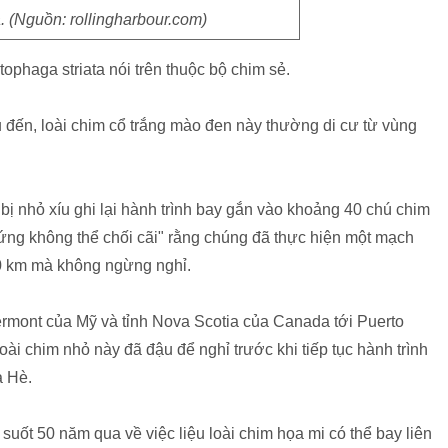
 (Nguồn: rollingharbour.com)
ophaga striata nói trên thuộc bộ chim sẻ.
 đến, loài chim cổ trắng mào đen này thường di cư từ vùng
 bị nhỏ xíu ghi lại hành trình bay gắn vào khoảng 40 chú chim
ứng không thể chối cãi" rằng chúng đã thực hiện một mạch
70 km mà không ngừng nghỉ.
rmont của Mỹ và tỉnh Nova Scotia của Canada tới Puerto
oài chim nhỏ này đã đậu để nghỉ trước khi tiếp tục hành trình
a Hè.
 suốt 50 năm qua về việc liệu loài chim họa mi có thể bay liên