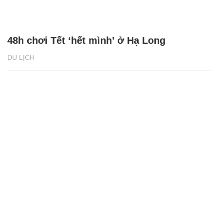
48h chơi Tết ‘hết mình’ ở Hạ Long
DU LỊCH