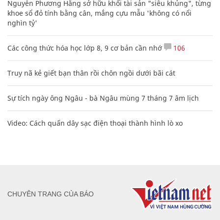
Nguyễn Phương Hằng sở hữu khối tài sản "siêu khủng", từng
khoe sổ đỏ tính bằng cân, mắng cựu mẫu 'không có nổi
nghìn tỷ'
Các công thức hóa học lớp 8, 9 cơ bản cần nhớ
106
Truy nã kẻ giết bạn thân rồi chôn ngồi dưới bãi cát
Sự tích ngày ông Ngâu - bà Ngâu mùng 7 tháng 7 âm lịch
Video: Cách quấn dây sạc điện thoại thành hình lò xo
CHUYÊN TRANG CỦA BÁO