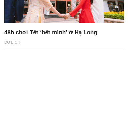
48h chơi Tết ‘hết mình’ ở Hạ Long
DU LỊCH