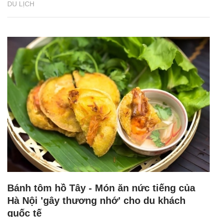
DU LỊCH
Bánh tôm hồ Tây - Món ăn nức tiếng của
Hà Nội 'gây thương nhớ' cho du khách
quốc tế