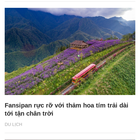
Fansipan rực rỡ với thảm hoa tím trải dài
tới tận chân trời
DU LỊCH