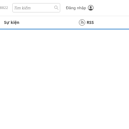
18822
Đăng nhập
Sự kiện
RSS