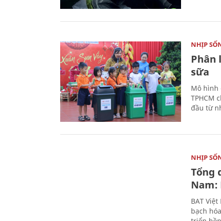
NHỊP SỐ
Phân 
sữa
Mô hình 
TPHCM ch
đầu từ n
NHỊP SỐ
Tổng 
Nam: 
BAT Việt
bạch hóa
triển bề