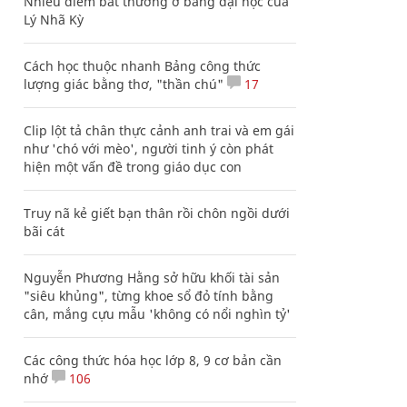
Nhiều điểm bất thường ở bằng đại học của
Lý Nhã Kỳ
Cách học thuộc nhanh Bảng công thức
lượng giác bằng thơ, "thần chú"
17
Clip lột tả chân thực cảnh anh trai và em gái
như 'chó với mèo', người tinh ý còn phát
hiện một vấn đề trong giáo dục con
Truy nã kẻ giết bạn thân rồi chôn ngồi dưới
bãi cát
Nguyễn Phương Hằng sở hữu khối tài sản
"siêu khủng", từng khoe sổ đỏ tính bằng
cân, mắng cựu mẫu 'không có nổi nghìn tỷ'
Các công thức hóa học lớp 8, 9 cơ bản cần
nhớ
106