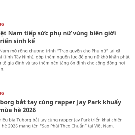
NG
iệt Nam tiếp sức phụ nữ vùng biên giới
riển sinh kế
 Nam mở rộng chương trình “Trao quyền cho Phụ nữ” tại xã
ỉ (tỉnh Tây Ninh), góp thêm nguồn lực để phụ nữ khó khăn phát
nh tế gia đình và tạo thêm nền tảng ổn định cho cộng đồng nơi
ên.
NG
uborg bắt tay cùng rapper Jay Park khuấy
mùa hè 2026
iệu bia Tuborg bắt tay cùng rapper Jay Park triển khai chiến
 hè 2026 mang tên "Sao Phải Theo Chuẩn” tại Việt Nam.