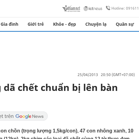
Hotline: 09161
Gia đình
Giới trẻ
Khỏe - đẹp
Chuyện lạ
Quân sự
25/04/2013 20:50 (GMT+07:00)
 dã chết chuẩn bị lên bàn
 con chồn (trọng lượng 1,5kg/con), 47 con nhông xanh, 10
 (12kg), 2kg chim các loại đã chết cùng 12 tờ thực đơn