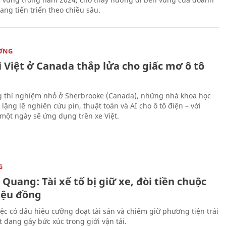
ang tiến triển theo chiều sâu.
ỜNG
 Việt ở Canada thắp lửa cho giấc mơ ô tô
 thí nghiệm nhỏ ở Sherbrooke (Canada), những nhà khoa học
lặng lẽ nghiên cứu pin, thuật toán và AI cho ô tô điện – với
 một ngày sẽ ứng dụng trên xe Việt.
G
Quang: Tài xế tố bị giữ xe, đòi tiền chuộc
riệu đồng
iệc có dấu hiệu cưỡng đoạt tài sản và chiếm giữ phương tiện trái
t đang gây bức xúc trong giới vận tải.