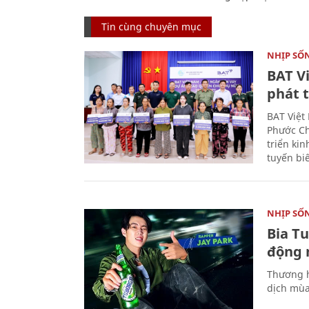
Tin cùng chuyên mục
NHỊP SỐ
BAT V
phát t
BAT Việt
Phước Ch
triển ki
tuyến bi
NHỊP SỐ
Bia T
động 
Thương h
dịch mùa