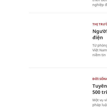
nghiệp đ
THỊ TRƯ
Người
điện
Từ phòng
Việt Nam 
niềm tin
ĐỜI SỐN
Tuyên 
500 t
Một vụ v
pháp luậ