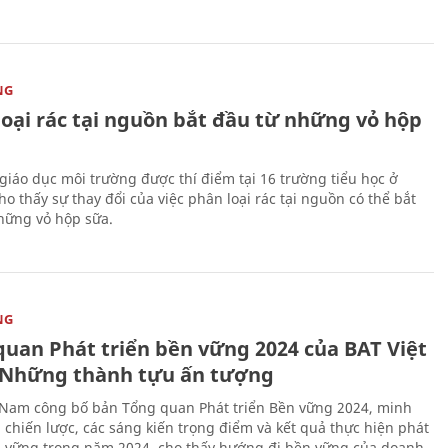
NG
loại rác tại nguồn bắt đầu từ những vỏ hộp
giáo dục môi trường được thí điểm tại 16 trường tiểu học ở
o thấy sự thay đổi của việc phân loại rác tại nguồn có thể bắt
hững vỏ hộp sữa.
NG
quan Phát triển bền vững 2024 của BAT Việt
Những thành tựu ấn tượng
 Nam công bố bản Tổng quan Phát triển Bền vững 2024, minh
 chiến lược, các sáng kiến trọng điểm và kết quả thực hiện phát
n vững trong năm 2024, cho thấy hướng đi bền vững của doanh