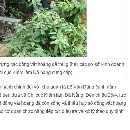
rừng các động vật hoang dã thu giữ từ các cơ sở kinh doanh
Chi cục Kiểm lâm Đà nẵng cung cấp)
 hành chính đối với chủ quán là Lê Văn Dũng (sinh năm
 kể trên đưa về Chi cục Kiểm lâm Đà Nẵng. Đến chiều 25/4, lực
ố động vật hoang dã còn sống và thiêu huỷ số động vật hoang
ác cơ quan chức năng tiếp tục điều tra và xử lý theo quy định