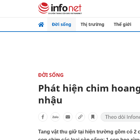
Đời sống
Thị trường
Thế giới
ĐỜI SỐNG
Phát hiện chim hoang
nhậu
Tang vật thu giữ tại hiện trường gồm có 2
con chim các loại còn sống; 1 con heo rừng