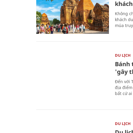
khách
Không ch
khách du
múa truy
DU LỊCH
Bánh 
'gây 
Đến với 
địa điểm
bất cứ a
DU LỊCH
Du lị