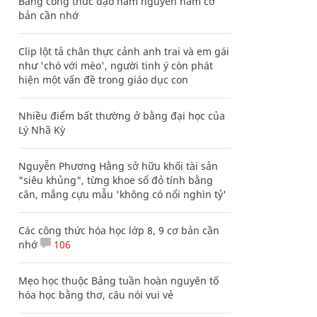
Bảng công thức đạo hàm nguyên hàm cơ
bản cần nhớ
Clip lột tả chân thực cảnh anh trai và em gái
như 'chó với mèo', người tinh ý còn phát
hiện một vấn đề trong giáo dục con
Nhiều điểm bất thường ở bằng đại học của
Lý Nhã Kỳ
Nguyễn Phương Hằng sở hữu khối tài sản
"siêu khủng", từng khoe sổ đỏ tính bằng
cân, mắng cựu mẫu 'không có nổi nghìn tỷ'
Các công thức hóa học lớp 8, 9 cơ bản cần
nhớ
106
Mẹo học thuộc Bảng tuần hoàn nguyên tố
hóa học bằng thơ, câu nói vui vẻ