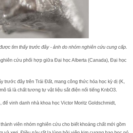
ược tìm thấy trước đây - ảnh do nhóm nghiên cứu cung cấp.
ghiên cứu phối hợp giữa Đại học Alberta (Canada), Đại học
 trước đây trên Trái Đất, mang công thức hóa học kỳ dị (K,
 tả là chất tương tự vật liệu sắt điện nổi tiếng KnbO3.
 để vinh danh nhà khoa học Victor Moritz Goldschmidt,
, thành viên nhóm nghiên cứu cho biết khoáng chất mới gồm
um và xeri. Điều này rất lạ lùng bởi viên kim cương bao bọc nó