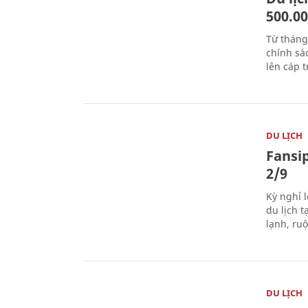
500.0
Từ tháng
chính sá
lên cáp t
DU LỊCH
Fansip
2/9
Kỳ nghỉ l
du lịch t
lạnh, ru
DU LỊCH