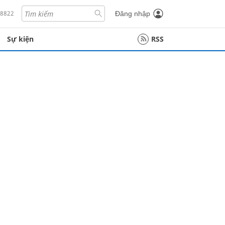
18822
Đăng nhập
Sự kiện
RSS