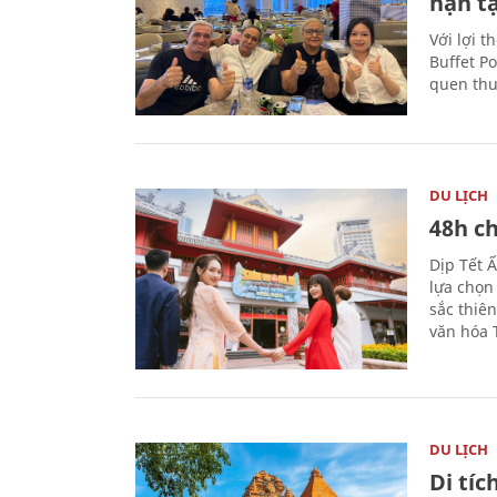
hạn t
Với lợi t
Buffet P
quen thu
DU LỊCH
48h ch
Dịp Tết 
lựa chọn
sắc thiê
văn hóa 
DU LỊCH
Di tí