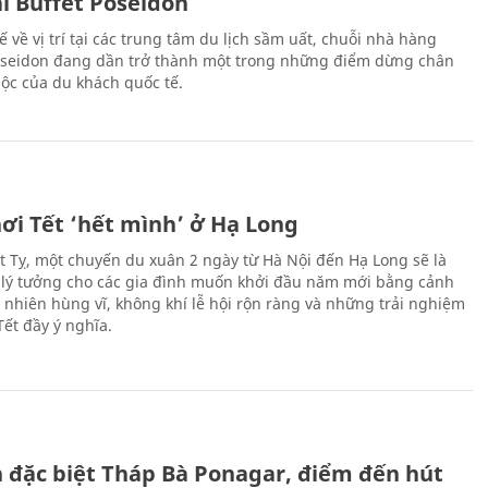
ại Buffet Poseidon
hế về vị trí tại các trung tâm du lịch sầm uất, chuỗi nhà hàng
oseidon đang dần trở thành một trong những điểm dừng chân
ộc của du khách quốc tế.
ơi Tết ‘hết mình’ ở Hạ Long
Ất Tỵ, một chuyến du xuân 2 ngày từ Hà Nội đến Hạ Long sẽ là
 lý tưởng cho các gia đình muốn khởi đầu năm mới bằng cảnh
n nhiên hùng vĩ, không khí lễ hội rộn ràng và những trải nghiệm
Tết đầy ý nghĩa.
ch đặc biệt Tháp Bà Ponagar, điểm đến hút