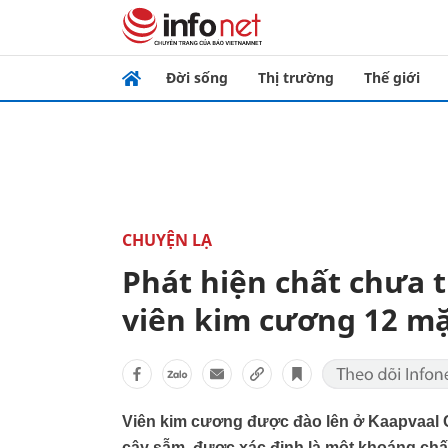
Đời sống
Thị trường
Thế giới
CHUYỆN LẠ
Phát hiện chất chưa t
viên kim cương 12 m
Viên kim cương được đào lên ở Kaapvaal Cr
cây sẫm, được xác định là một khoáng chấ