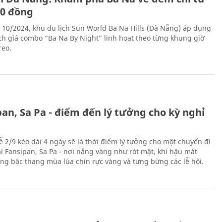
00 đồng
 10/2024, khu du lịch Sun World Ba Na Hills (Đà Nẵng) áp dụng
ch giá combo “Ba Na By Night” linh hoạt theo từng khung giờ
reo.
an, Sa Pa - điểm đến lý tưởng cho kỳ nghỉ
ễ 2/9 kéo dài 4 ngày sẽ là thời điểm lý tưởng cho một chuyến đi
ại Fansipan, Sa Pa - nơi nắng vàng như rót mật, khí hậu mát
ộng bậc thang mùa lúa chín rực vàng và tưng bừng các lễ hội.