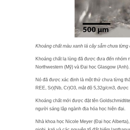
Khoáng chất màu xanh lá cây sẫm chưa từng đ
Khoáng chất lạ lùng đã được đưa đến nhóm n
Northwestern (Mỹ) và Đại học Glasgow (Anh).
Nó đã được xác định là một thứ chưa từng thấy
REE, Sr)(Nb, Cr)O3, mật độ 5,32g/cm3, được mô
Khoáng chất mới được đặt tên Goldschmidtite,
người sáng lập ngành địa hóa học hiện đại.
Nhà khoa học Nicole Meyer (Đại học Alberta)
niobi, kali và các nguyên tố đất hiếm lanthan