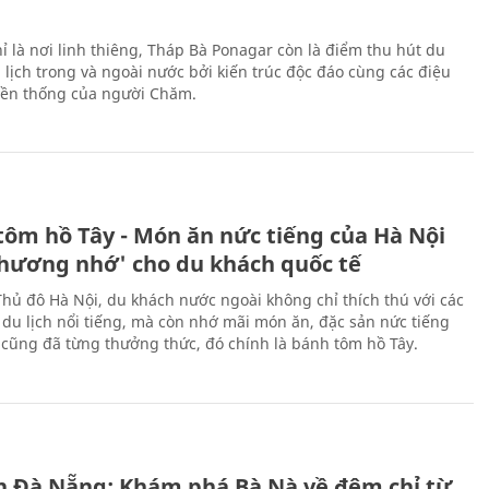
ỉ là nơi linh thiêng, Tháp Bà Ponagar còn là điểm thu hút du
 lịch trong và ngoài nước bởi kiến trúc độc đáo cùng các điệu
ền thống của người Chăm.
tôm hồ Tây - Món ăn nức tiếng của Hà Nội
thương nhớ' cho du khách quốc tế
Thủ đô Hà Nội, du khách nước ngoài không chỉ thích thú với các
 du lịch nổi tiếng, mà còn nhớ mãi món ăn, đặc sản nức tiếng
i cũng đã từng thưởng thức, đó chính là bánh tôm hồ Tây.
ch Đà Nẵng: Khám phá Bà Nà về đêm chỉ từ