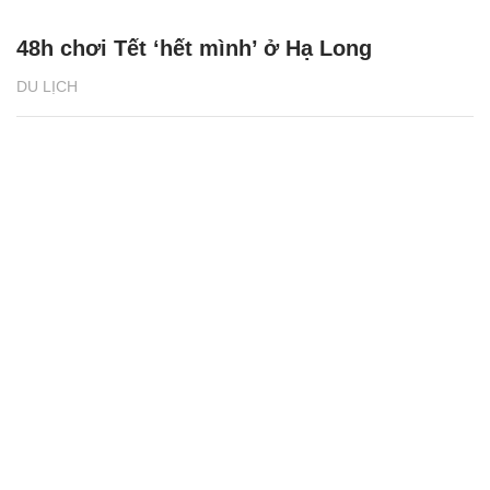
48h chơi Tết ‘hết mình’ ở Hạ Long
DU LỊCH