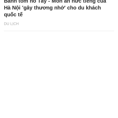
Bánh tôm hồ Tây - Món ăn nức tiếng của
Hà Nội 'gây thương nhớ' cho du khách
quốc tế
DU LỊCH