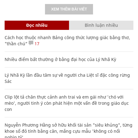
XEM THÊM BÀI VIẾT
Đọc nhiều
Bình luận nhiều
Cách học thuộc nhanh Bảng công thức lượng giác bằng thơ,
"thần chú"
17
Nhiều điểm bất thường ở bằng đại học của Lý Nhã Kỳ
Lý Nhã Kỳ lần đầu tâm sự về người cha Liệt sĩ đặc công rừng
Sác
Clip lột tả chân thực cảnh anh trai và em gái như 'chó với
mèo', người tinh ý còn phát hiện một vấn đề trong giáo dục
con
Nguyễn Phương Hằng sở hữu khối tài sản "siêu khủng", từng
khoe sổ đỏ tính bằng cân, mắng cựu mẫu 'không có nổi
nghìn tỷ'