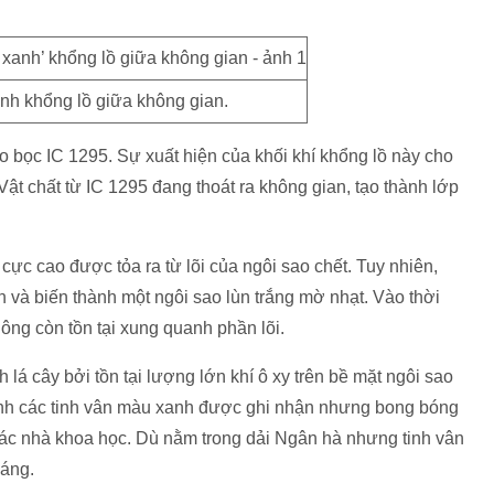
nh khổng lồ giữa không gian.
o bọc IC 1295. Sự xuất hiện của khối khí khổng lồ này cho
Vật chất từ IC 1295 đang thoát ra không gian, tạo thành lớp
cực cao được tỏa ra từ lõi của ngôi sao chết. Tuy nhiên,
ần và biến thành một ngôi sao lùn trắng mờ nhạt. Vào thời
ông còn tồn tại xung quanh phần lõi.
h lá cây bởi tồn tại lượng lớn khí ô xy trên bề mặt ngôi sao
hành các tinh vân màu xanh được ghi nhận nhưng bong bóng
các nhà khoa học. Dù nằm trong dải Ngân hà nhưng tinh vân
sáng.