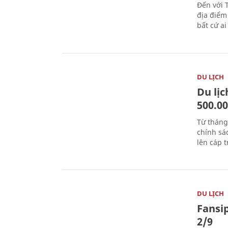
Đến với 
địa điểm
bất cứ a
DU LỊCH
Du lị
500.0
Từ tháng
chính sá
lên cáp t
DU LỊCH
Fansip
2/9