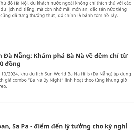
Thủ đô Hà Nội, du khách nước ngoài không chỉ thích thú với các
 du lịch nổi tiếng, mà còn nhớ mãi món ăn, đặc sản nức tiếng
i cũng đã từng thưởng thức, đó chính là bánh tôm hồ Tây.
ch Đà Nẵng: Khám phá Bà Nà về đêm chỉ từ
00 đồng
 10/2024, khu du lịch Sun World Ba Na Hills (Đà Nẵng) áp dụng
ch giá combo “Ba Na By Night” linh hoạt theo từng khung giờ
reo.
an, Sa Pa - điểm đến lý tưởng cho kỳ nghỉ