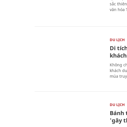
sắc thiê
văn hóa 
DU LỊCH
Di tí
khách
Không ch
khách du
múa truy
DU LỊCH
Bánh 
'gây 