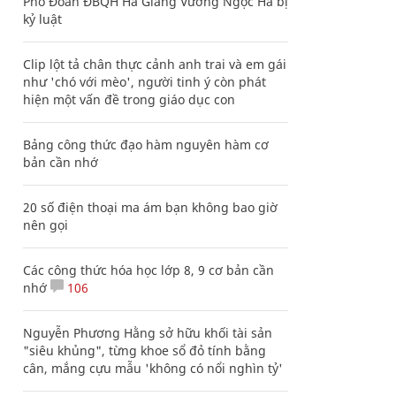
Phó Đoàn ĐBQH Hà Giang Vương Ngọc Hà bị
kỷ luật
Clip lột tả chân thực cảnh anh trai và em gái
như 'chó với mèo', người tinh ý còn phát
hiện một vấn đề trong giáo dục con
Bảng công thức đạo hàm nguyên hàm cơ
bản cần nhớ
20 số điện thoại ma ám bạn không bao giờ
nên gọi
Các công thức hóa học lớp 8, 9 cơ bản cần
nhớ
106
Nguyễn Phương Hằng sở hữu khối tài sản
"siêu khủng", từng khoe sổ đỏ tính bằng
cân, mắng cựu mẫu 'không có nổi nghìn tỷ'