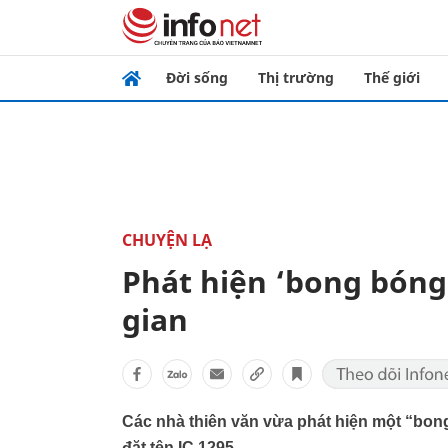
Đời sống
Thị trường
Thế giới
CHUYỆN LẠ
Phát hiện ‘bong bóng
gian
Các nhà thiên văn vừa phát hiện một “bon
đặt tên IC 1295.