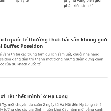
Giám
lịch y tế
phụ nữ vùng biên giới
phát triển sinh kế
ách quốc tế thưởng thức hải sản không giới
ại Buffet Poseidon
hế về vị trí tại các trung tâm du lịch sầm uất, chuỗi nhà hàng
oseidon đang dần trở thành một trong những điểm dừng chân
ộc của du khách quốc tế.
ơi Tết ‘hết mình’ ở Hạ Long
Ất Tỵ, một chuyến du xuân 2 ngày từ Hà Nội đến Hạ Long sẽ là
 lý tưởng cho các gia đình muốn khởi đầu năm mới bằng cảnh