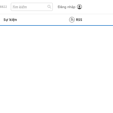
18822
Đăng nhập
Sự kiện
RSS