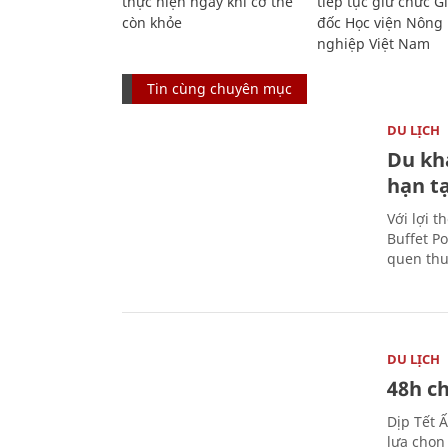
thực hiện ngay khi cơ thể
tiếp tục giữ chức 
còn khỏe
đốc Học viện Nông
nghiệp Việt Nam
Tin cùng chuyên mục
DU LỊCH
Du kh
hạn t
Với lợi t
Buffet P
quen thu
DU LỊCH
48h ch
Dịp Tết 
lựa chọn