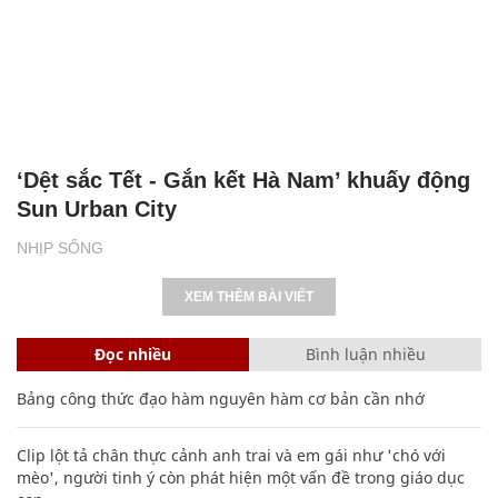
‘Dệt sắc Tết - Gắn kết Hà Nam’ khuấy động
Sun Urban City
NHỊP SỐNG
XEM THÊM BÀI VIẾT
Đọc nhiều
Bình luận nhiều
Bảng công thức đạo hàm nguyên hàm cơ bản cần nhớ
Clip lột tả chân thực cảnh anh trai và em gái như 'chó với
mèo', người tinh ý còn phát hiện một vấn đề trong giáo dục