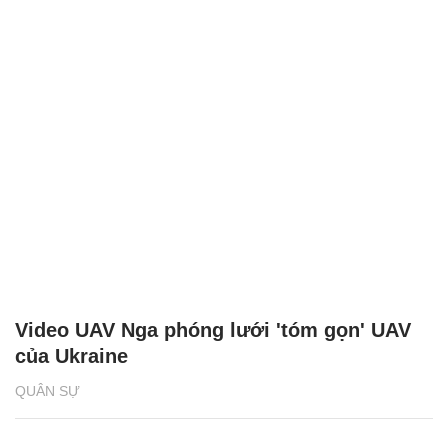
Video UAV Nga phóng lưới 'tóm gọn' UAV
của Ukraine
QUÂN SỰ