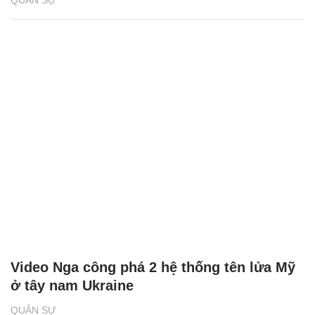
Video Nga công phá 2 hệ thống tên lửa Mỹ
ở tây nam Ukraine
QUÂN SỰ