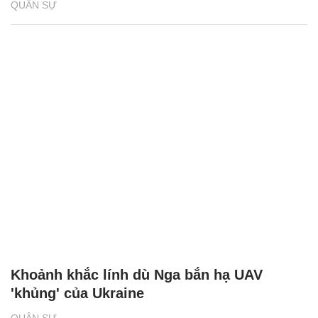
QUÂN SỰ
Khoảnh khắc lính dù Nga bắn hạ UAV
'khủng' của Ukraine
QUÂN SỰ