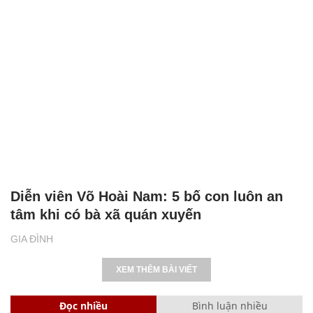
Diễn viên Võ Hoài Nam: 5 bố con luôn an
tâm khi có bà xã quán xuyến
GIA ĐÌNH
XEM THÊM BÀI VIẾT
Đọc nhiều
Bình luận nhiều