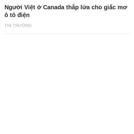
Người Việt ở Canada thắp lửa cho giấc mơ
ô tô điện
THỊ TRƯỜNG