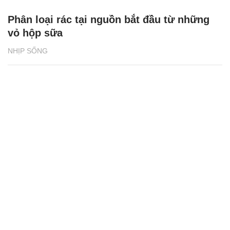
Phân loại rác tại nguồn bắt đầu từ những
vỏ hộp sữa
NHỊP SỐNG