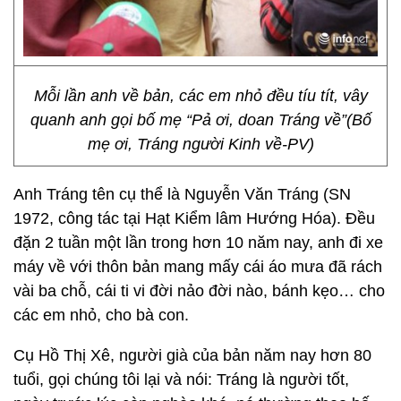
Mỗi lần anh về bản, các em nhỏ đều tíu tít, vây
quanh anh gọi bố mẹ “Pả ơi, doan Tráng về”(Bố
mẹ ơi, Tráng người Kinh về-PV)
Anh Tráng tên cụ thể là Nguyễn Văn Tráng (SN
1972, công tác tại Hạt Kiểm lâm Hướng Hóa). Đều
đặn 2 tuần một lần trong hơn 10 năm nay, anh đi xe
máy về với thôn bản mang mấy cái áo mưa đã rách
vài ba chỗ, cái ti vi đời nảo đời nào, bánh kẹo… cho
các em nhỏ, cho bà con.
Cụ Hồ Thị Xê, người già của bản năm nay hơn 80
tuổi, gọi chúng tôi lại và nói: Tráng là người tốt,