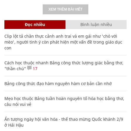
XEM THÊM BÀI VIẾT
Đọc nhiều
Bình luận nhiều
Clip lột tả chân thực cảnh anh trai và em gái như 'chó với
mèo', người tinh ý còn phát hiện một vấn đề trong giáo dục
con
Cách học thuộc nhanh Bảng công thức lượng giác bằng thơ,
"thần chú"
17
Bảng công thức đạo hàm nguyên hàm cơ bản cần nhớ
Mẹo học thuộc Bảng tuần hoàn nguyên tố hóa học bằng thơ,
câu nói vui vẻ
Ấn tượng ngày hội văn hóa - thể thao mừng Quốc khánh 2/9
ở Hải Hậu