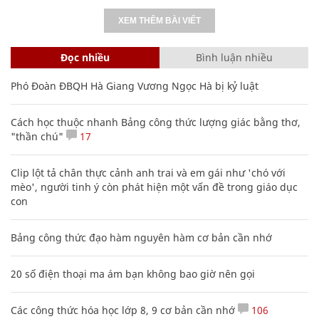
XEM THÊM BÀI VIẾT
Đọc nhiều
Bình luận nhiều
Phó Đoàn ĐBQH Hà Giang Vương Ngọc Hà bị kỷ luật
Cách học thuộc nhanh Bảng công thức lượng giác bằng thơ,
"thần chú"
17
Clip lột tả chân thực cảnh anh trai và em gái như 'chó với
mèo', người tinh ý còn phát hiện một vấn đề trong giáo dục
con
Bảng công thức đạo hàm nguyên hàm cơ bản cần nhớ
20 số điện thoại ma ám bạn không bao giờ nên gọi
Các công thức hóa học lớp 8, 9 cơ bản cần nhớ
106