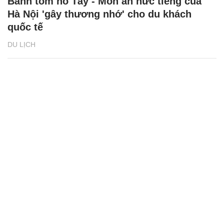
Bánh tôm hồ Tây - Món ăn nức tiếng của
Hà Nội 'gây thương nhớ' cho du khách
quốc tế
DU LỊCH