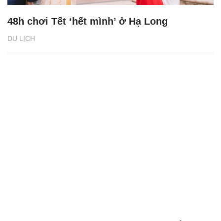
48h chơi Tết ‘hết mình’ ở Hạ Long
DU LỊCH