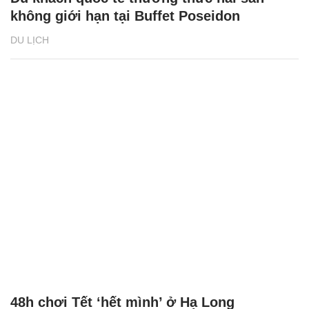
không giới hạn tại Buffet Poseidon
DU LỊCH
48h chơi Tết ‘hết mình’ ở Hạ Long