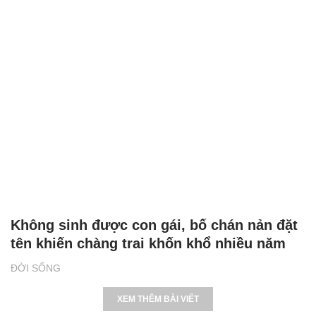
Không sinh được con gái, bố chán nản đặt
tên khiến chàng trai khốn khổ nhiều năm
ĐỜI SỐNG
XEM THÊM BÀI VIẾT