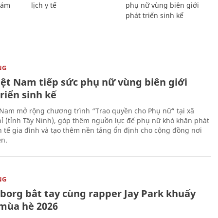
Giám
lịch y tế
phụ nữ vùng biên giới
phát triển sinh kế
NG
iệt Nam tiếp sức phụ nữ vùng biên giới
riển sinh kế
 Nam mở rộng chương trình “Trao quyền cho Phụ nữ” tại xã
ỉ (tỉnh Tây Ninh), góp thêm nguồn lực để phụ nữ khó khăn phát
nh tế gia đình và tạo thêm nền tảng ổn định cho cộng đồng nơi
ên.
NG
uborg bắt tay cùng rapper Jay Park khuấy
mùa hè 2026