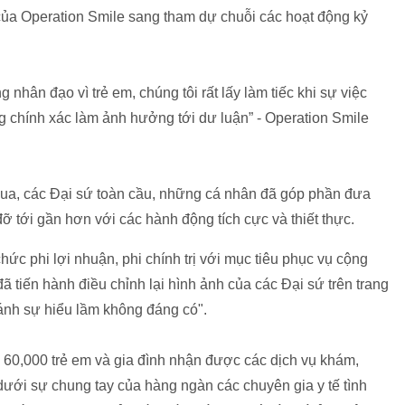
của Operation Smile sang tham dự chuỗi các hoạt động kỷ
 nhân đạo vì trẻ em, chúng tôi rất lấy làm tiếc khi sự việc
ông chính xác làm ảnh hưởng tới dư luận” - Operation Smile
qua, các Đại sứ toàn cầu, những cá nhân đã góp phần đưa
ỡ tới gần hơn với các hành động tích cực và thiết thực.
hức phi lợi nhuận, phi chính trị với mục tiêu phục vụ cộng
đã tiến hành điều chỉnh lại hình ảnh của các Đại sứ trên trang
ánh sự hiểu lầm không đáng có".
 60,000 trẻ em và gia đình nhận được các dịch vụ khám,
ưới sự chung tay của hàng ngàn các chuyên gia y tế tình