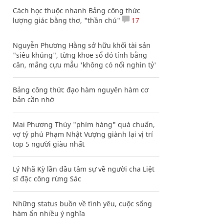
Cách học thuộc nhanh Bảng công thức
lượng giác bằng thơ, "thần chú"
17
Nguyễn Phương Hằng sở hữu khối tài sản
"siêu khủng", từng khoe sổ đỏ tính bằng
cân, mắng cựu mẫu 'không có nổi nghìn tỷ'
Bảng công thức đạo hàm nguyên hàm cơ
bản cần nhớ
Mai Phương Thúy "phím hàng" quá chuẩn,
vợ tỷ phú Phạm Nhật Vượng giành lại vị trí
top 5 người giàu nhất
Lý Nhã Kỳ lần đầu tâm sự về người cha Liệt
sĩ đặc công rừng Sác
Những status buồn về tình yêu, cuộc sống
hàm ẩn nhiều ý nghĩa