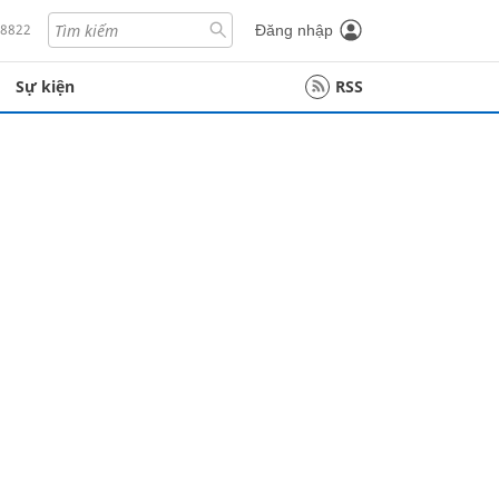
18822
Đăng nhập
Sự kiện
RSS