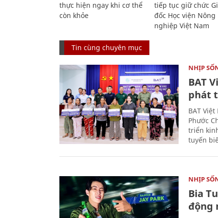
thực hiện ngay khi cơ thể
tiếp tục giữ chức 
còn khỏe
đốc Học viện Nông
nghiệp Việt Nam
Tin cùng chuyên mục
NHỊP SỐ
BAT V
phát t
BAT Việt
Phước Ch
triển ki
tuyến bi
NHỊP SỐ
Bia T
động 