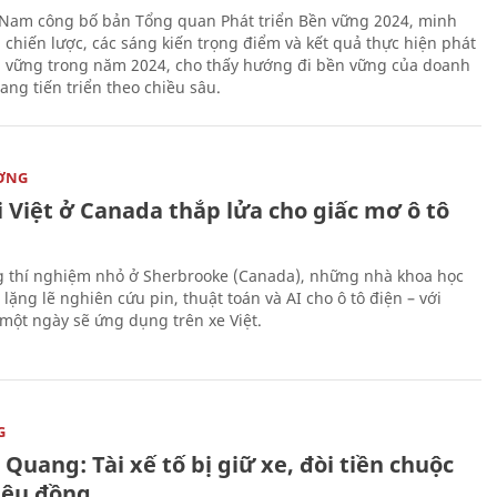
 Nam công bố bản Tổng quan Phát triển Bền vững 2024, minh
 chiến lược, các sáng kiến trọng điểm và kết quả thực hiện phát
n vững trong năm 2024, cho thấy hướng đi bền vững của doanh
ang tiến triển theo chiều sâu.
ỜNG
 Việt ở Canada thắp lửa cho giấc mơ ô tô
 thí nghiệm nhỏ ở Sherbrooke (Canada), những nhà khoa học
lặng lẽ nghiên cứu pin, thuật toán và AI cho ô tô điện – với
 một ngày sẽ ứng dụng trên xe Việt.
G
Quang: Tài xế tố bị giữ xe, đòi tiền chuộc
riệu đồng