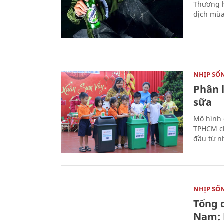
Thương h
dịch mùa
NHỊP SỐ
Phân 
sữa
Mô hình 
TPHCM ch
đầu từ n
NHỊP SỐ
Tổng 
Nam: 