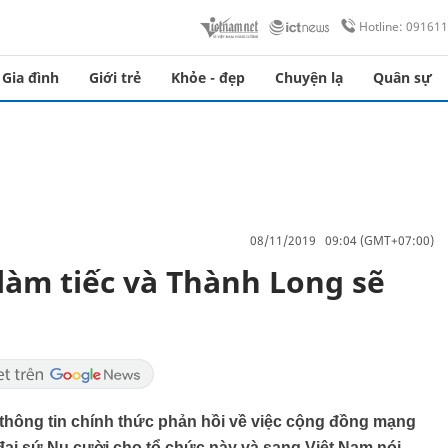
Hotline: 09161
Gia đình
Giới trẻ
Khỏe - đẹp
Chuyện lạ
Quân sự
08/11/2019 09:04 (GMT+07:00)
làm tiếc và Thành Long sẽ
 thông tin chính thức phản hồi về việc cộng đồng mạng
đại sứ Nụ cười cho tổ chức này và sang Việt Nam nói