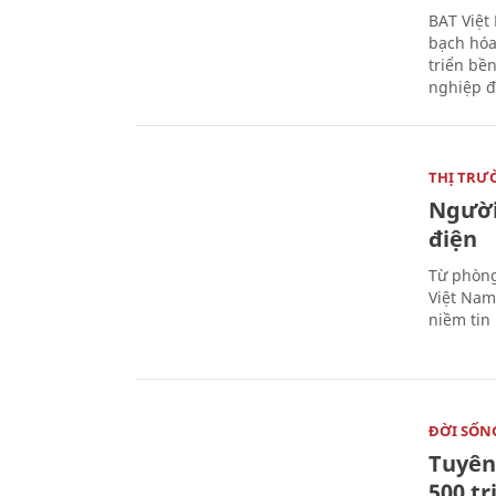
BAT Việt
bạch hóa
triển bề
nghiệp đ
THỊ TRƯ
Người
điện
Từ phòng
Việt Nam 
niềm tin
ĐỜI SỐN
Tuyên 
500 t