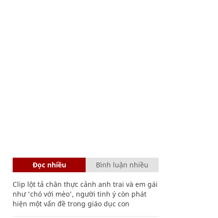
Đọc nhiều
Bình luận nhiều
Clip lột tả chân thực cảnh anh trai và em gái
như 'chó với mèo', người tinh ý còn phát
hiện một vấn đề trong giáo dục con