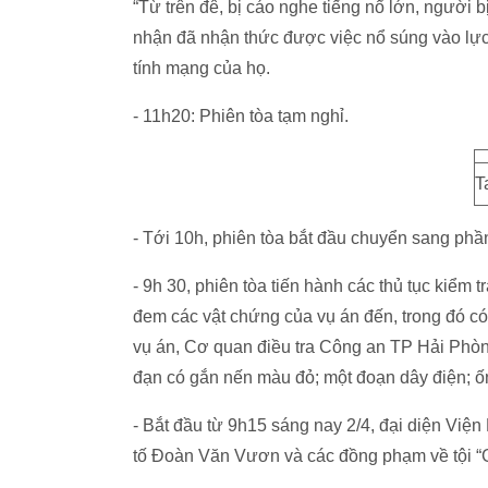
“Từ trên đê, bị cáo nghe tiếng nổ lớn, người
nhận đã nhận thức được việc nổ súng vào lực
tính mạng của họ.
- 11h20: Phiên tòa tạm nghỉ.
T
- Tới 10h, phiên tòa bắt đầu chuyển sang phần 
- 9h 30, phiên tòa tiến hành các thủ tục kiểm
đem các vật chứng của vụ án đến, trong đó có
vụ án, Cơ quan điều tra Công an TP Hải Phòng
đạn có gắn nến màu đỏ; một đoạn dây điện; ốn
- Bắt đầu từ 9h15 sáng nay 2/4, đại diện Việ
tố Đoàn Văn Vươn và các đồng phạm về tội “G