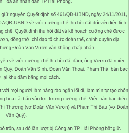
h Tòa án nhân dân TP Hải Phòng.
à giữ nguyên Quyết định số 461/QĐ-UBND, ngày 24/11/2011,
7/QĐ-UBND về việc cưỡng chế thu hồi đất đối với diện tích
g chế. Quyết định thu hồi đất và kế hoạch cưỡng chế được
, đồng thời chỉ đạo tổ chức đoàn thể, chính quyền địa
 nhưng Đoàn Văn Vươn vẫn không chấp nhận.
ện về việc cưỡng chế thu hồi đất đầm, ông Vươn đã nhiều
ăn Quý, Đoàn Văn Sịnh, Đoàn Văn Thoại, Phạm Thái bàn bạc
ữ lại khu đầm bằng mọi cách.
với mọi người làm hàng rào ngăn lối đi, làm mìn tự tạo chôn
ng hoa cải bắn vào lực lượng cưỡng chế. Việc bàn bạc diễn
 Thị Thương (vợ Đoàn Văn Vươn) và Phạm Thị Báu (vợ Đoàn
Văn Quý).
bỏ trốn, sau đó lần lượt bị Công an TP Hải Phòng bắt giữ.