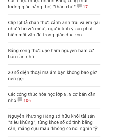
Cách học thuộc nhanh Bảng công thức
lượng giác bằng thơ, "thần chú"
17
Clip lột tả chân thực cảnh anh trai và em gái
như 'chó với mèo', người tinh ý còn phát
hiện một vấn đề trong giáo dục con
Bảng công thức đạo hàm nguyên hàm cơ
bản cần nhớ
20 số điện thoại ma ám bạn không bao giờ
nên gọi
Các công thức hóa học lớp 8, 9 cơ bản cần
nhớ
106
Nguyễn Phương Hằng sở hữu khối tài sản
"siêu khủng", từng khoe sổ đỏ tính bằng
cân, mắng cựu mẫu 'không có nổi nghìn tỷ'