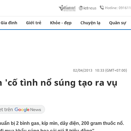
Hotline: 09161
Gia đình
Giới trẻ
Khỏe - đẹp
Chuyện lạ
Quân sự
02/04/2013 10:33 (GMT+07:00)
'cố tình nổ súng tạo ra vụ
ẩn bị 2 bình gas, kíp mìn, dây điện, 200 gram thuốc nổ.
đi mua khẩu súng hoa cải giá 8 triệu đồng".