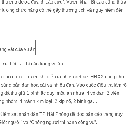
 bị thương được đưa đi cấp cứu”, Vươn khai. Bị cáo cũng thừa
 lượng chức năng có thể gây thương tích và nguy hiểm đến
ang vật của vụ án
xét hỏi các bị cáo trong vụ án.
 tra căn cước. Trước khi diễn ra phiên xét xử, HĐXX cũng cho
 súng bắn đạn hoa cải và nhiều đạn. Vào cuộc điều tra làm rõ
 đã thu giữ 1 bình ắc quy; một làn nhựa; 4 vỏ đạn; 2 viên
g nhòm; 4 mảnh kim loại; 2 kíp nổ, 2 bình ga…
n Kiểm sát nhân dân TP Hải Phòng đã đọc bản cáo trạng truy
iết người” và “Chống người thi hành công vụ”.