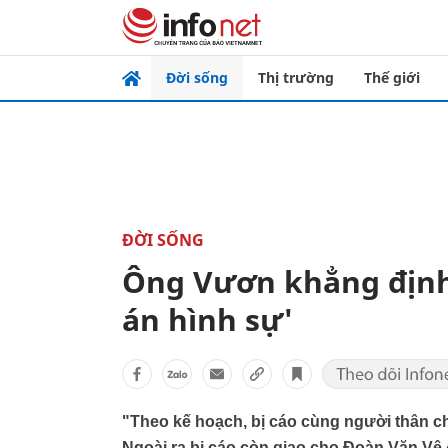
Đời sống
Thị trường
Thế giới
ĐỜI SỐNG
Ông Vươn khẳng định 
án hình sự'
"Theo kế hoạch, bị cáo cùng người thân chu
Ngoài ra bị cáo còn giao cho Đoàn Văn Vệ 