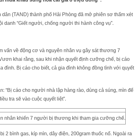
ân dân (TAND) thành phố Hải Phòng đã mở phiên sơ thẩm xét
i danh “Giết người, chống người thi hành công vụ”.
hẩm vấn về động cơ và nguyên nhân vụ gây sát thương 7
ươn khai rằng, sau khi nhận quyết định cưỡng chế, bị cáo
a đình. Bị cáo cho biết, cả gia đình không đồng tình với quyết
n: “Bị cáo cho người nhà lập hàng rào, dùng cả súng, mìn để
ều tra sẽ vào cuộc quyết liệt”.
n nhân khiến 7 người bị thương khi tham gia cưỡng chế.
ị 2 bình gas, kíp mìn, dây điện, 200gram thuốc nổ. Ngoài ra