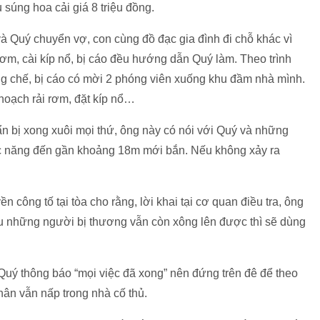
súng hoa cải giá 8 triệu đồng.
à Quý chuyển vợ, con cùng đồ đạc gia đình đi chỗ khác vì
ơm, cài kíp nổ, bị cáo đều hướng dẫn Quý làm. Theo trình
g chế, bị cáo có mời 2 phóng viên xuống khu đầm nhà mình.
 hoạch rải rơm, đặt kíp nổ…
ẩn bị xong xuôi mọi thứ, ông này có nói với Quý và những
ức năng đến gần khoảng 18m mới bắn. Nếu không xảy ra
ền công tố tại tòa cho rằng, lời khai tại cơ quan điều tra, ông
ếu những người bị thương vẫn còn xông lên được thì sẽ dùng
 Quý thông báo “mọi việc đã xong” nên đứng trên đê để theo
thân vẫn nấp trong nhà cố thủ.