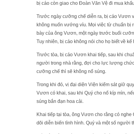
bị cáo còn giao cho Đoàn Văn Vệ đi mua khẩu 
Trước ngày cưỡng chế diễn ra, bị cáo Vươn v
không muốn vướng víu. Mọi việc từ chuẩn bị r
bày của ông Vươn, một ngày trước buổi cưỡn
Tuy nhiên, bị cáo không nói cho họ biết về kế
Trước tòa, bị cáo Vươn khai tiếp, sau khi chu
người trong nhà rằng, đợi cho lực lượng ch
cưỡng chế thì sẽ không nổ súng.
Trong khi đó, vị đại diện Viện kiểm sát giữ quy
Vươn có khai, sau khi Quý cho nổ kíp mìn, n
súng bắn đạn hoa cải.
Khai tiếp tại tòa, ông Vươn cho rằng có nghe
dõi diễn biến tình hình. Quý và một số người 