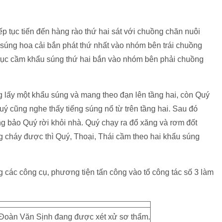
ếp tục tiến đến hàng rào thứ hai sát với chuồng chăn nuôi
úng hoa cải bắn phát thứ nhất vào nhóm bên trái chuồng
p tục cầm khẩu súng thứ hai bắn vào nhóm bên phải chuồng
ng lấy một khẩu súng và mang theo đạn lên tầng hai, còn Quý
Quý cũng nghe thấy tiếng súng nổ từ trên tầng hai. Sau đó
g bảo Quý rời khỏi nhà. Quý chạy ra đổ xăng và rơm đốt
 cháy được thì Quý, Thoại, Thái cầm theo hai khẩu súng
 các công cụ, phương tiện tấn công vào tổ công tác số 3 làm
Đoàn Văn Sịnh đang được xét xử sơ thẩm.