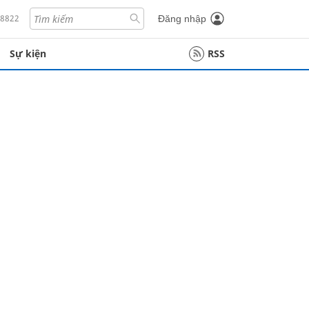
18822
Đăng nhập
Sự kiện
RSS