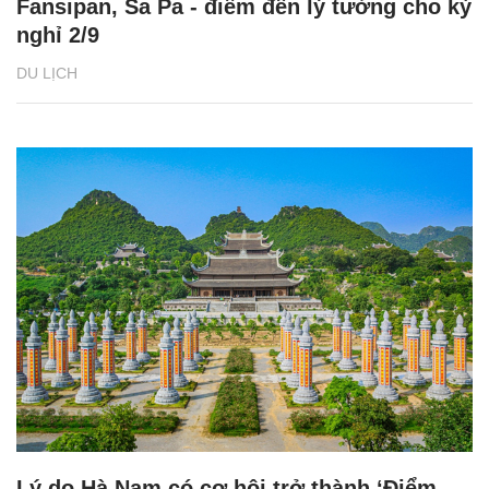
Fansipan, Sa Pa - điểm đến lý tưởng cho kỳ
nghỉ 2/9
DU LỊCH
Lý do Hà Nam có cơ hội trở thành ‘Điểm