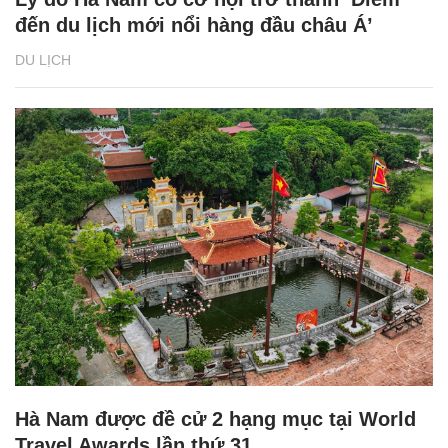
đến du lịch mới nổi hàng đầu châu Á’
DU LỊCH
Hà Nam được đề cử 2 hạng mục tại World
Travel Awards lần thứ 31