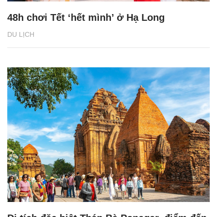
48h chơi Tết ‘hết mình’ ở Hạ Long
DU LỊCH