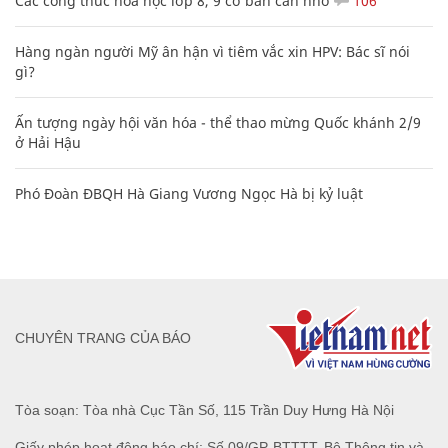
Các công thức hóa học lớp 8, 9 cơ bản cần nhớ
106
Hàng ngàn người Mỹ ân hận vì tiêm vắc xin HPV: Bác sĩ nói
gì?
Ấn tượng ngày hội văn hóa - thể thao mừng Quốc khánh 2/9
ở Hải Hậu
Phó Đoàn ĐBQH Hà Giang Vương Ngọc Hà bị kỷ luật
CHUYÊN TRANG CỦA BÁO
Tòa soạn: Tòa nhà Cục Tần Số, 115 Trần Duy Hưng Hà Nội
Giấy phép hoạt động báo chí: Số 09/GP-BTTTT, Bộ Thông tin và