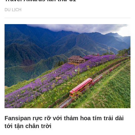
DU LỊCH
Fansipan rực rỡ với thảm hoa tím trải dài
tới tận chân trời