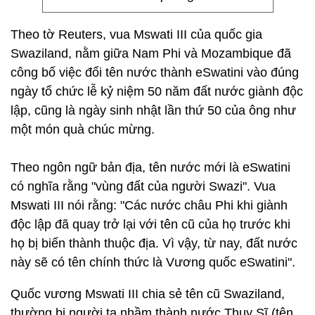
Theo tờ Reuters, vua Mswati III của quốc gia
Swaziland, nằm giữa Nam Phi và Mozambique đã
công bố việc đổi tên nước thành eSwatini vào đúng
ngày tổ chức lễ kỷ niệm 50 năm đất nước giành độc
lập, cũng là ngày sinh nhật lần thứ 50 của ông như
một món quà chúc mừng.
Theo ngôn ngữ bản địa, tên nước mới là eSwatini
có nghĩa rằng "vùng đất của người Swazi". Vua
Mswati III nói rằng: "Các nước châu Phi khi giành
độc lập đã quay trở lại với tên cũ của họ trước khi
họ bị biến thành thuộc địa. Vì vậy, từ nay, đất nước
này sẽ có tên chính thức là Vương quốc eSwatini".
Quốc vương Mswati III chia sẻ tên cũ Swaziland,
thường bị người ta nhầm thành nước Thụy Sĩ (tên