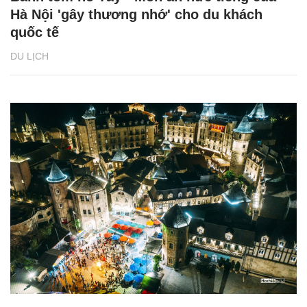
Hà Nội 'gây thương nhớ' cho du khách
quốc tế
DU LỊCH