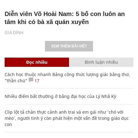
Diễn viên Võ Hoài Nam: 5 bố con luôn an
tâm khi có bà xã quán xuyến
GIA ĐÌNH
XEM THÊM BÀI VIẾT
Đọc nhiều
Bình luận nhiều
Cách học thuộc nhanh Bảng công thức lượng giác bằng thơ,
"thần chú"
17
Nhiều điểm bất thường ở bằng đại học của Lý Nhã Kỳ
Clip lột tả chân thực cảnh anh trai và em gái như 'chó với
mèo', người tinh ý còn phát hiện một vấn đề trong giáo dục
con