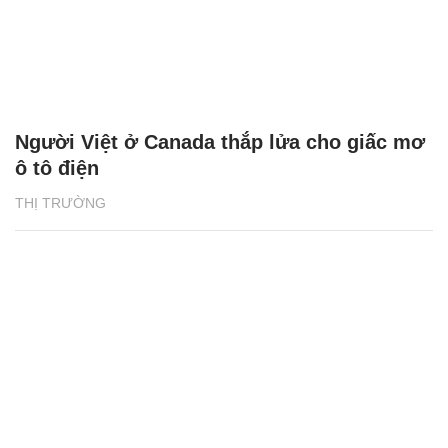
Người Việt ở Canada thắp lửa cho giấc mơ
ô tô điện
THỊ TRƯỜNG