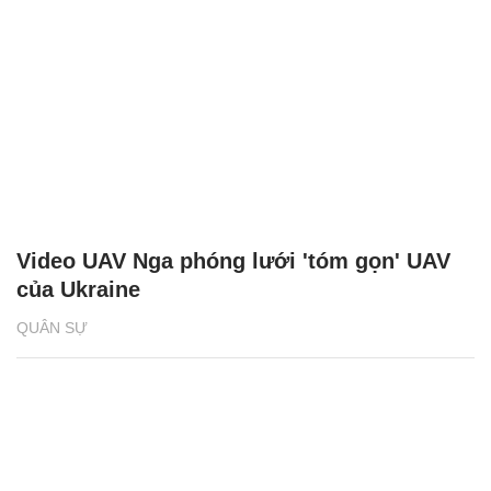
Video UAV Nga phóng lưới 'tóm gọn' UAV
của Ukraine
QUÂN SỰ