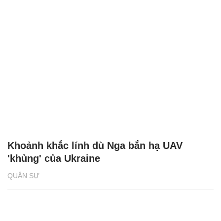
Khoảnh khắc lính dù Nga bắn hạ UAV
'khủng' của Ukraine
QUÂN SỰ