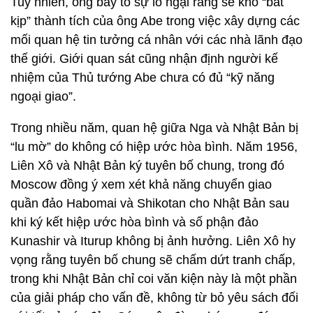
Tuy nhiên, ông bày tỏ sự lo ngại rằng sẽ khó “bắt
kịp” thành tích của ông Abe trong việc xây dựng các
mối quan hệ tin tưởng cá nhân với các nhà lãnh đạo
thế giới. Giới quan sát cũng nhận định người kế
nhiệm của Thủ tướng Abe chưa có đủ “kỹ năng
ngoại giao”.
Trong nhiều năm, quan hệ giữa Nga và Nhật Bản bị
“lu mờ” do không có hiệp ước hòa bình. Năm 1956,
Liên Xô và Nhật Bản ký tuyên bố chung, trong đó
Moscow đồng ý xem xét khả năng chuyển giao
quần đảo Habomai và Shikotan cho Nhật Bản sau
khi ký kết hiệp ước hòa bình và số phận đảo
Kunashir và Iturup không bị ảnh hưởng. Liên Xô hy
vọng rằng tuyên bố chung sẽ chấm dứt tranh chấp,
trong khi Nhật Bản chỉ coi văn kiện này là một phần
của giải pháp cho vấn đề, không từ bỏ yêu sách đối