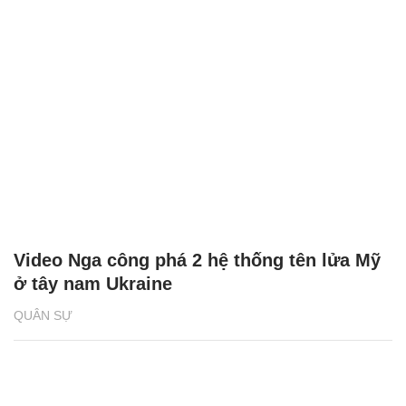
Video Nga công phá 2 hệ thống tên lửa Mỹ
ở tây nam Ukraine
QUÂN SỰ