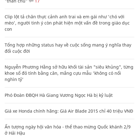
"thần chú"
17
Clip lột tả chân thực cảnh anh trai và em gái như 'chó với
mèo', người tinh ý còn phát hiện một vấn đề trong giáo dục
con
Tổng hợp những status hay về cuộc sống mang ý nghĩa thay
đổi cuộc đời
Nguyễn Phương Hằng sở hữu khối tài sản "siêu khủng", từng
khoe sổ đỏ tính bằng cân, mắng cựu mẫu 'không có nổi
nghìn tỷ'
Phó Đoàn ĐBQH Hà Giang Vương Ngọc Hà bị kỷ luật
Giá xe Honda chính hãng: Giá Air Blade 2015 chỉ 40 triệu VNĐ
Ấn tượng ngày hội văn hóa - thể thao mừng Quốc khánh 2/9
ở Hải Hậu