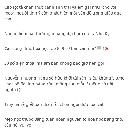
Clip lột tả chân thực cảnh anh trai và em gái như 'chó với
mèo', người tinh ý còn phát hiện một vấn đề trong giáo dục
con
Nhiều điểm bất thường ở bằng đại học của Lý Nhã Kỳ
Các công thức hóa học lớp 8, 9 cơ bản cần nhớ
106
20 số điện thoại ma ám bạn không bao giờ nên gọi
Nguyễn Phương Hằng sở hữu khối tài sản "siêu khủng", từng
khoe sổ đỏ tính bằng cân, mắng cựu mẫu 'không có nổi
nghìn tỷ'
Truy nã kẻ giết bạn thân rồi chôn ngồi dưới bãi cát
Mẹo học thuộc Bảng tuần hoàn nguyên tố hóa học bằng thơ,
câu nói vui vẻ