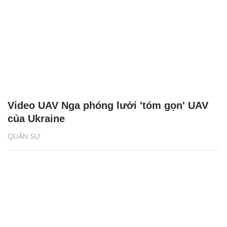
Video UAV Nga phóng lưới 'tóm gọn' UAV
của Ukraine
QUÂN SỰ