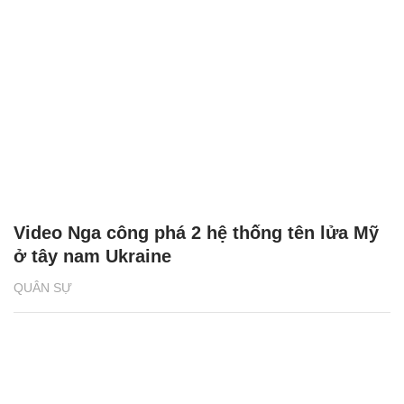
Video Nga công phá 2 hệ thống tên lửa Mỹ
ở tây nam Ukraine
QUÂN SỰ