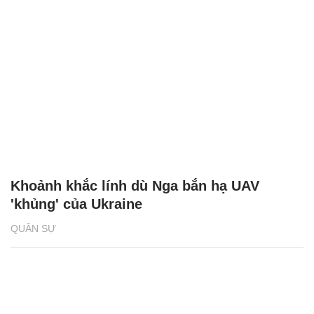
Khoảnh khắc lính dù Nga bắn hạ UAV
'khủng' của Ukraine
QUÂN SỰ