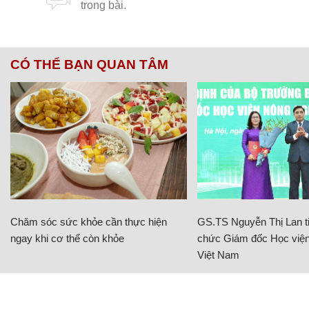
CÓ THỂ BẠN QUAN TÂM
Chăm sóc sức khỏe cần thực hiện
GS.TS Nguyễn Thị Lan ti
ngay khi cơ thể còn khỏe
chức Giám đốc Học viện
Việt Nam