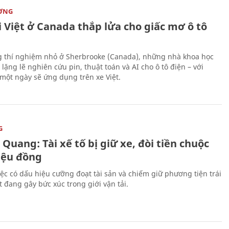
ỜNG
 Việt ở Canada thắp lửa cho giấc mơ ô tô
 thí nghiệm nhỏ ở Sherbrooke (Canada), những nhà khoa học
lặng lẽ nghiên cứu pin, thuật toán và AI cho ô tô điện – với
 một ngày sẽ ứng dụng trên xe Việt.
G
Quang: Tài xế tố bị giữ xe, đòi tiền chuộc
riệu đồng
iệc có dấu hiệu cưỡng đoạt tài sản và chiếm giữ phương tiện trái
t đang gây bức xúc trong giới vận tải.