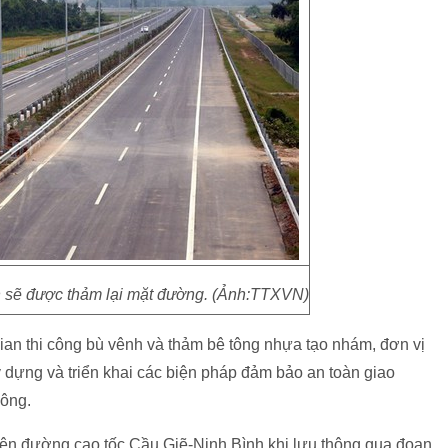
h sẽ được thảm lại mặt đường. (Ảnh:TTXVN)
an thi công bù vênh và thảm bê tông nhựa tạo nhám, đơn vị
y dựng và triển khai các biện pháp đảm bảo an toàn giao
công.
trên đường cao tốc Cầu Giẽ-Ninh Bình khi lưu thông qua đoạn