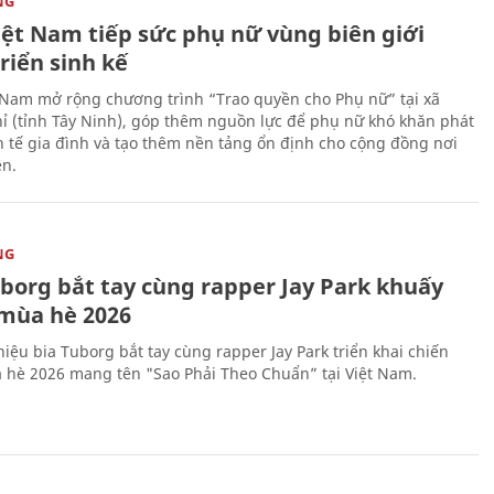
NG
iệt Nam tiếp sức phụ nữ vùng biên giới
riển sinh kế
 Nam mở rộng chương trình “Trao quyền cho Phụ nữ” tại xã
ỉ (tỉnh Tây Ninh), góp thêm nguồn lực để phụ nữ khó khăn phát
nh tế gia đình và tạo thêm nền tảng ổn định cho cộng đồng nơi
ên.
NG
uborg bắt tay cùng rapper Jay Park khuấy
mùa hè 2026
iệu bia Tuborg bắt tay cùng rapper Jay Park triển khai chiến
 hè 2026 mang tên "Sao Phải Theo Chuẩn” tại Việt Nam.