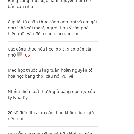
Bảng công thức đạo hàm nguyên hàm cơ
bản cần nhớ
Clip lột tả chân thực cảnh anh trai và em gái
như 'chó với mèo', người tinh ý còn phát
hiện một vấn đề trong giáo dục con
Các công thức hóa học lớp 8, 9 cơ bản cần
nhớ
106
Mẹo học thuộc Bảng tuần hoàn nguyên tố
hóa học bằng thơ, câu nói vui vẻ
Nhiều điểm bất thường ở bằng đại học của
Lý Nhã Kỳ
20 số điện thoại ma ám bạn không bao giờ
nên gọi
Nguyễn Phương Hằng sở hữu khối tài sản