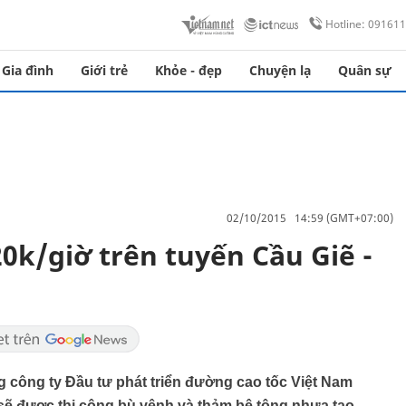
Hotline: 09161
Gia đình
Giới trẻ
Khỏe - đẹp
Chuyện lạ
Quân sự
02/10/2015 14:59 (GMT+07:00)
0k/giờ trên tuyến Cầu Giẽ -
công ty Đầu tư phát triển đường cao tốc Việt Nam
 sẽ được thi công bù vênh và thảm bê tông nhựa tạo