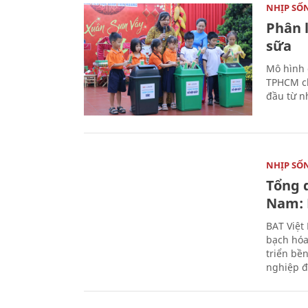
NHỊP SỐ
Phân 
sữa
Mô hình 
TPHCM ch
đầu từ n
NHỊP SỐ
Tổng 
Nam: 
BAT Việt
bạch hóa
triển bề
nghiệp đ