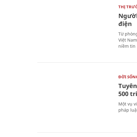
THỊ TRƯ
Người
điện
Từ phòng
Việt Nam 
niềm tin
ĐỜI SỐN
Tuyên 
500 t
Một vụ v
pháp luậ