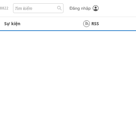
18822
Đăng nhập
Sự kiện
RSS