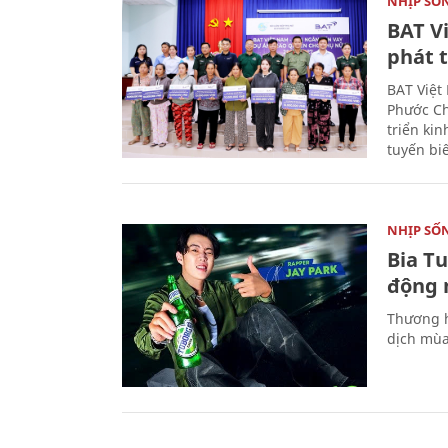
NHỊP SỐ
BAT V
phát t
BAT Việt
Phước Ch
triển ki
tuyến bi
NHỊP SỐ
Bia T
động 
Thương h
dịch mùa