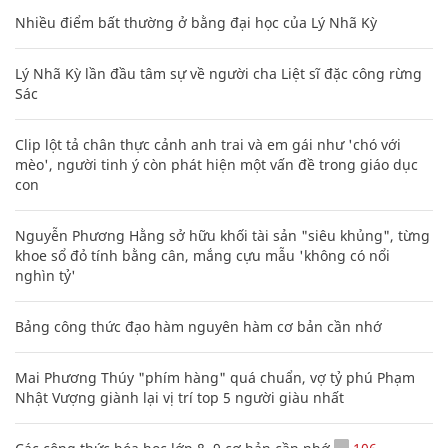
Nhiều điểm bất thường ở bằng đại học của Lý Nhã Kỳ
Lý Nhã Kỳ lần đầu tâm sự về người cha Liệt sĩ đặc công rừng
Sác
Clip lột tả chân thực cảnh anh trai và em gái như 'chó với
mèo', người tinh ý còn phát hiện một vấn đề trong giáo dục
con
Nguyễn Phương Hằng sở hữu khối tài sản "siêu khủng", từng
khoe sổ đỏ tính bằng cân, mắng cựu mẫu 'không có nổi
nghìn tỷ'
Bảng công thức đạo hàm nguyên hàm cơ bản cần nhớ
Mai Phương Thúy "phím hàng" quá chuẩn, vợ tỷ phú Phạm
Nhật Vượng giành lại vị trí top 5 người giàu nhất