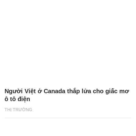
Người Việt ở Canada thắp lửa cho giấc mơ
ô tô điện
THỊ TRƯỜNG