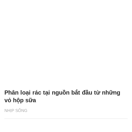
Phân loại rác tại nguồn bắt đầu từ những
vỏ hộp sữa
NHỊP SỐNG