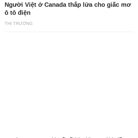
Người Việt ở Canada thắp lửa cho giấc mơ
ô tô điện
THỊ TRƯỜNG