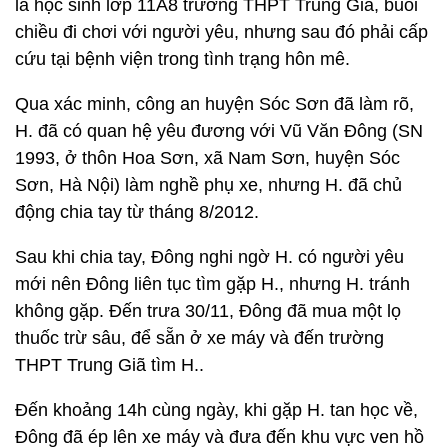
là học sinh lớp 11A8 trường THPT Trung Giã, buổi
chiều đi chơi với người yêu, nhưng sau đó phải cấp
cứu tại bệnh viện trong tình trạng hôn mê.
Qua xác minh, công an huyện Sóc Sơn đã làm rõ,
H. đã có quan hệ yêu đương với Vũ Văn Đông (SN
1993, ở thôn Hoa Sơn, xã Nam Sơn, huyện Sóc
Sơn, Hà Nội) làm nghề phụ xe, nhưng H. đã chủ
động chia tay từ tháng 8/2012.
Sau khi chia tay, Đông nghi ngờ H. có người yêu
mới nên Đông liên tục tìm gặp H., nhưng H. tránh
không gặp. Đến trưa 30/11, Đông đã mua một lọ
thuốc trừ sâu, để sẵn ở xe máy và đến trường
THPT Trung Giã tìm H..
Đến khoảng 14h cùng ngày, khi gặp H. tan học về,
Đông đã ép lên xe máy và đưa đến khu vực ven hồ