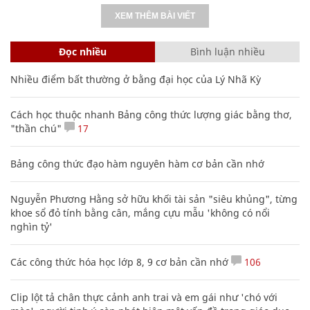
XEM THÊM BÀI VIẾT
Đọc nhiều
Bình luận nhiều
Nhiều điểm bất thường ở bằng đại học của Lý Nhã Kỳ
Cách học thuộc nhanh Bảng công thức lượng giác bằng thơ,
"thần chú"
17
Bảng công thức đạo hàm nguyên hàm cơ bản cần nhớ
Nguyễn Phương Hằng sở hữu khối tài sản "siêu khủng", từng
khoe sổ đỏ tính bằng cân, mắng cựu mẫu 'không có nổi
nghìn tỷ'
Các công thức hóa học lớp 8, 9 cơ bản cần nhớ
106
Clip lột tả chân thực cảnh anh trai và em gái như 'chó với