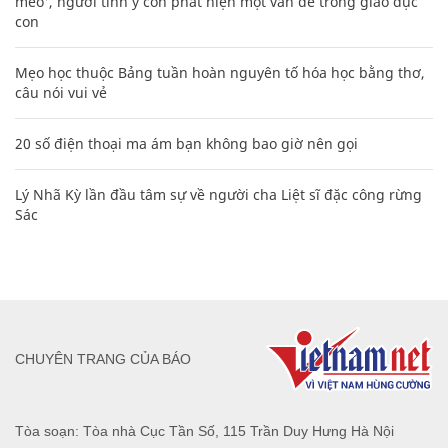
mèo', người tinh ý còn phát hiện một vấn đề trong giáo dục
con
Mẹo học thuộc Bảng tuần hoàn nguyên tố hóa học bằng thơ,
câu nói vui vẻ
20 số điện thoại ma ám bạn không bao giờ nên gọi
Lý Nhã Kỳ lần đầu tâm sự về người cha Liệt sĩ đặc công rừng
Sác
CHUYÊN TRANG CỦA BÁO
Tòa soạn: Tòa nhà Cục Tần Số, 115 Trần Duy Hưng Hà Nội