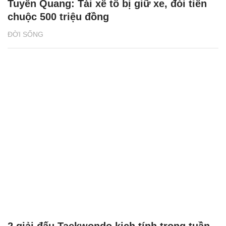
Tuyên Quang: Tài xế tố bị giữ xe, đòi tiền
chuộc 500 triệu đồng
ĐỜI SỐNG
2 giải đấu Taekwondo kịch tính trong tuần