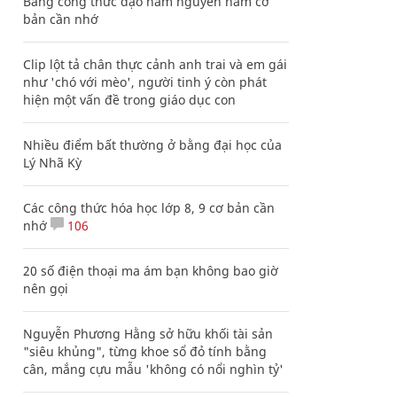
Bảng công thức đạo hàm nguyên hàm cơ
bản cần nhớ
Clip lột tả chân thực cảnh anh trai và em gái
như 'chó với mèo', người tinh ý còn phát
hiện một vấn đề trong giáo dục con
Nhiều điểm bất thường ở bằng đại học của
Lý Nhã Kỳ
Các công thức hóa học lớp 8, 9 cơ bản cần
nhớ
106
20 số điện thoại ma ám bạn không bao giờ
nên gọi
Nguyễn Phương Hằng sở hữu khối tài sản
"siêu khủng", từng khoe sổ đỏ tính bằng
cân, mắng cựu mẫu 'không có nổi nghìn tỷ'