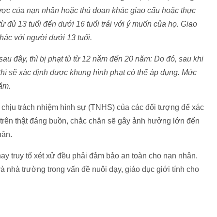
 được của nạn nhân hoặc thủ đoạn khác giao cấu hoặc thực
ừ đủ 13 tuổi đến dưới 16 tuổi trái với ý muốn của họ. Giao
hác với người dưới 13 tuổi.
au đây, thì bị phạt tù từ 12 năm đến 20 năm: Do đó, sau khi
 thì sẽ xác định được khung hình phạt có thể áp dụng. Mức
năm.
i chịu trách nhiệm hình sự (TNHS) của các đối tượng để xác
 trên thật đáng buồn, chắc chắn sẽ gây ảnh hưởng lớn đến
hân.
hay truy tố xét xử đều phải đảm bảo an toàn cho nạn nhân.
à nhà trường trong vấn đề nuôi dạy, giáo dục giới tính cho