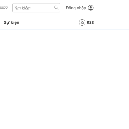
18822
Đăng nhập
Sự kiện
RSS