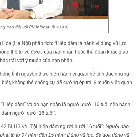
g trao đổi với PV Infonet về vụ án.
òa (Hà Nội) phân tích: “Hiếp dâm là hành vi dùng vũ lực,
không thể tự vệ được của nạn nhân hoặc thủ đoạn khác giao
khác trái với ý muốn của nạn nhân.
không tình nguyện thực hiện hành vi quan hệ tình dục nhưng
ểu biết, không thể chống cự để cưỡng ép trái ý muốn việc quan
 ''Hiếp dâm'' và do nạn nhân là người dưới 16 tuổi nên hành
p dâm người dưới 16 tuổi”.
42 BLHS về ''Tội hiếp dâm người dưới 16 tuổi'':
Người nào
bị phạt tù từ 07 năm đến 15 năm: Dùng vũ lực, đe dọa dùng vũ