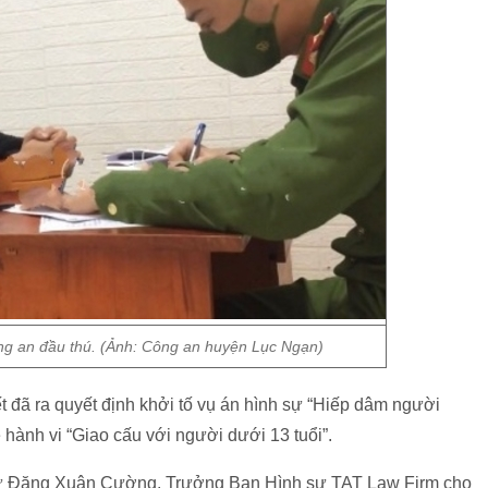
ng an đầu thú. (Ảnh: Công an huyện Lục Ngạn)
 đã ra quyết định khởi tố vụ án hình sự “Hiếp dâm người
ề hành vi “Giao cấu với người dưới 13 tuổi”.
 sư Đặng Xuân Cường, Trưởng Ban Hình sự TAT Law Firm cho