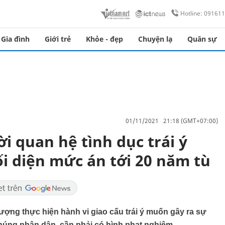
Hotline: 09161
Gia đình
Giới trẻ
Khỏe - đẹp
Chuyện lạ
Quân sự
01/11/2021 21:18 (GMT+07:00)
i quan hệ tình dục trái ý
i diện mức án tới 20 năm tù
tượng thực hiện hành vi giao cấu trái ý muốn gây ra sự
húng nhân dân, cần phải có hình phạt nghiêm