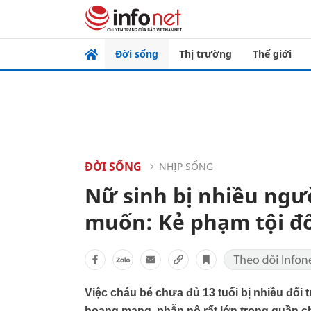
Đời sống
Thị trường
Thế giới
ĐỜI SỐNG
NHỊP SỐNG
Nữ sinh bị nhiều ngườ
muốn: Kẻ phạm tội đố
Việc cháu bé chưa đủ 13 tuổi bị nhiều đối 
hoang mang, phẫn nộ rất lớn trong quần c