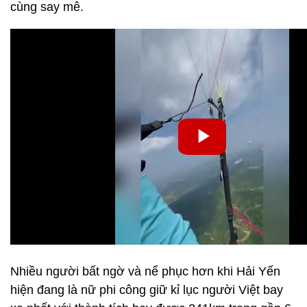
cùng say mê.
Nhiều người bất ngờ và nể phục hơn khi Hải Yến
hiện đang là nữ phi công giữ kỉ lục người Việt bay