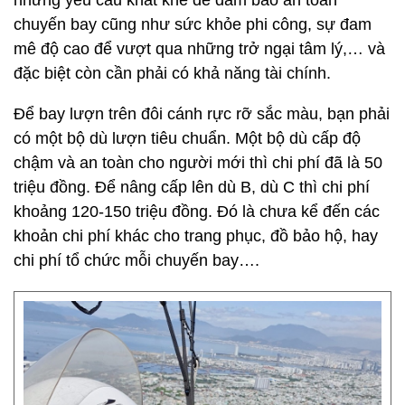
những yêu cầu khắt khe để đảm bảo an toàn
chuyến bay cũng như sức khỏe phi công, sự đam
mê độ cao để vượt qua những trở ngại tâm lý,… và
đặc biệt còn cần phải có khả năng tài chính.
Để bay lượn trên đôi cánh rực rỡ sắc màu, bạn phải
có một bộ dù lượn tiêu chuẩn. Một bộ dù cấp độ
chậm và an toàn cho người mới thì chi phí đã là 50
triệu đồng. Để nâng cấp lên dù B, dù C thì chi phí
khoảng 120-150 triệu đồng. Đó là chưa kể đến các
khoản chi phí khác cho trang phục, đồ bảo hộ, hay
chi phí tổ chức mỗi chuyến bay….