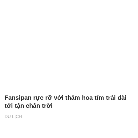
Fansipan rực rỡ với thảm hoa tím trải dài
tới tận chân trời
DU LỊCH