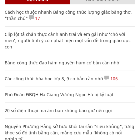
Cách học thuộc nhanh Bảng công thức lượng giác bằng thơ,
"thần chú"
17
Clip lột tả chân thực cảnh anh trai và em gái như 'chó với
mèo', người tinh ý còn phát hiện một vấn đề trong giáo dục
con
Bảng công thức đạo hàm nguyên hàm cơ bản cần nhớ
Các công thức hóa học lớp 8, 9 cơ bản cần nhớ
106
Phó Đoàn ĐBQH Hà Giang Vương Ngọc Hà bị kỷ luật
20 số điện thoại ma ám bạn không bao giờ nên gọi
Nguyễn Phương Hằng sở hữu khối tài sản "siêu khủng", từng
khoe sổ đỏ tính bằng cân, mắng cựu mẫu 'không có nổi
nghìn tỷ'