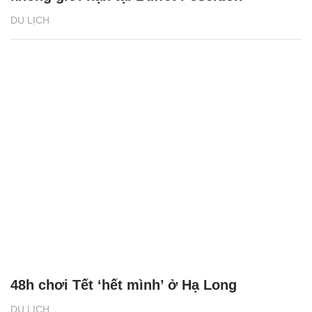
DU LỊCH
48h chơi Tết ‘hết mình’ ở Hạ Long
DU LỊCH