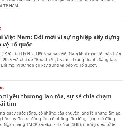
tại TP.HCM.
G
hí Việt Nam: Đổi mới vì sự nghiệp xây dựng
o vệ Tổ quốc
 (19/6), tại Hà Nội, Hội Nhà báo Việt Nam khai mạc Hội báo toàn
 2025 với chủ đề “Báo chí Việt Nam – Trung thành, Sáng tạo,
, Đổi mới vì sự nghiệp xây dựng và bảo vệ Tổ quốc”.
NG
nơi yêu thương lan tỏa, sự sẻ chia chạm
ái tim
ng quay cuộc sống, có những câu chuyện lặng lẽ nhưng ấm áp,
 bàn tay đưa ra đúng lúc, có những tấm lòng rộng mở đồng
Tại Ngân hàng TMCP Sài Gòn - Hà Nội (SHB), những điều tử tế