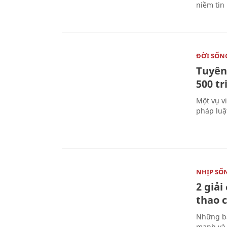
niềm tin
ĐỜI SỐN
Tuyên 
500 t
Một vụ v
pháp luậ
NHỊP SỐ
2 giải
thao c
Những bà
mạnh và 