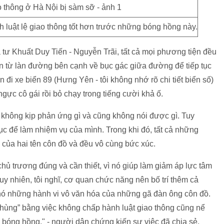
luật lệ giao thông tốt hơn trước những bóng hồng này.
gã tư Khuất Duy Tiến - Nguyễn Trãi, tất cả mọi phương tiện đều
ển từ làn đường bên cạnh về bục gác giữa đường để tiếp tục
ên đi xe biển 89 (Hưng Yên - tôi không nhớ rõ chi tiết biển số)
gực cô gái rồi bỏ chạy trong tiếng cười khả ố.
 không kịp phản ứng gì và cũng không nói được gì. Tuy
 bục để làm nhiệm vụ của mình. Trong khi đó, tất cả những
của hai tên côn đồ và đều vô cùng bức xúc.
ủ trương đúng và cần thiết, vì nó giúp làm giảm áp lực tâm
uy nhiên, tôi nghĩ, cơ quan chức năng nên bố trí thêm cả
phó những hành vi vô văn hóa của những gã đàn ông côn đồ.
hùng” bằng việc không chấp hành luật giao thông cũng nể
bóng hồng." - người dân chứng kiến sự việc đã chia sẻ.