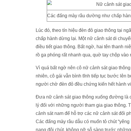
Các đấng mày râu dường như chấp hành 
Lúc đó, theo tín hiệu đèn đỏ giao thông tại n
chấp hành dừng lại. Một nữ cảnh sát di chuy
điều tiết giao thông. Bất ngờ, hai tên thanh ni
rồ ga phóng rất nhanh qua, quờ tay chộp vào n
Vì quá bất ngờ nên cô nữ cảnh sát giao thông
nhiên, cô gái vẫn bình tĩnh tiếp tục bước lên
người chờ đèn đỏ đều chứng kiến hết hành vi 
Đưa nữ cảnh sát giao thông xuống đường là ch
lý đối với những người tham gia giao thông. T
cảnh sát nam để hỗ trợ các nữ cảnh sát đối 
Các đấng mày râu dẫu có muốn tỏ chút “yêng 
nang đôi chút, không nỡ sỗ sàng trước những 