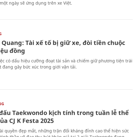
 một ngày sẽ ứng dụng trên xe Việt.
G
Quang: Tài xế tố bị giữ xe, đòi tiền chuộc
riệu đồng
iệc có dấu hiệu cưỡng đoạt tài sản và chiếm giữ phương tiện trái
t đang gây bức xúc trong giới vận tải.
NG
 đấu Taekwondo kịch tính trong tuần lễ thể
ủa CJ K Festa 2025
i quyền đẹp mắt, những trận đối kháng đỉnh cao thể hiện sức
tinh thần võ đạo thu hút khán giả tại 2 giải Taekwondo đang