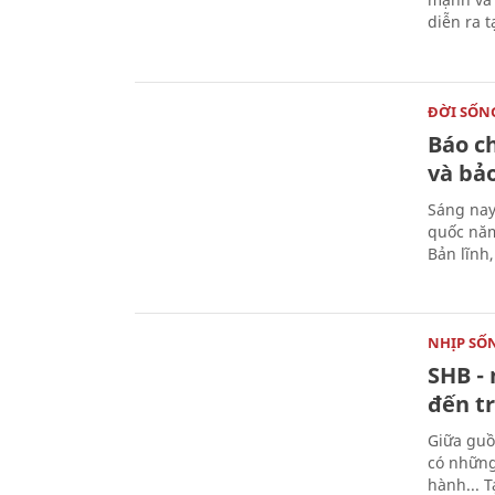
diễn ra 
ĐỜI SỐN
Báo c
và bả
Sáng nay
quốc năm
Bản lĩnh
NHỊP SỐ
SHB - 
đến tr
Giữa guồ
có những
hành... 