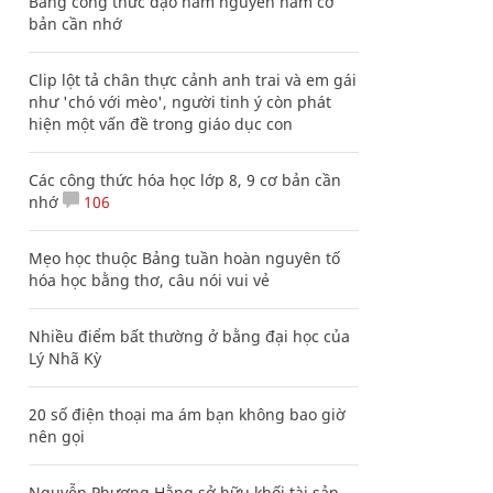
Bảng công thức đạo hàm nguyên hàm cơ
bản cần nhớ
Clip lột tả chân thực cảnh anh trai và em gái
như 'chó với mèo', người tinh ý còn phát
hiện một vấn đề trong giáo dục con
Các công thức hóa học lớp 8, 9 cơ bản cần
nhớ
106
Mẹo học thuộc Bảng tuần hoàn nguyên tố
hóa học bằng thơ, câu nói vui vẻ
Nhiều điểm bất thường ở bằng đại học của
Lý Nhã Kỳ
20 số điện thoại ma ám bạn không bao giờ
nên gọi
Nguyễn Phương Hằng sở hữu khối tài sản