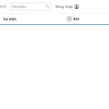
18822
Đăng nhập
Sự kiện
RSS