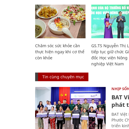
Chăm sóc sức khỏe cần
GS.TS Nguyễn Thị 
thực hiện ngay khi cơ thể
tiếp tục giữ chức 
còn khỏe
đốc Học viện Nông
nghiệp Việt Nam
Tin cùng chuyên mục
NHỊP SỐ
BAT V
phát t
BAT Việt
Phước Ch
triển ki