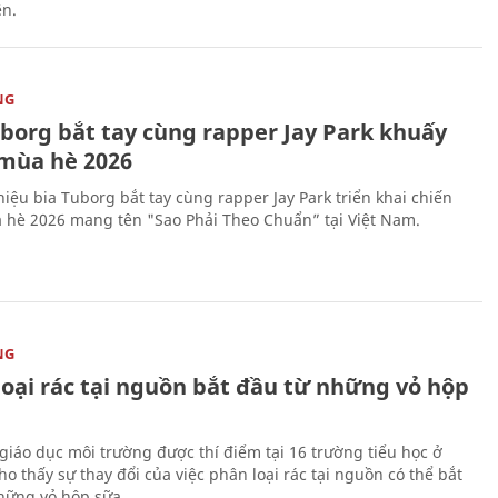
ên.
NG
uborg bắt tay cùng rapper Jay Park khuấy
mùa hè 2026
iệu bia Tuborg bắt tay cùng rapper Jay Park triển khai chiến
 hè 2026 mang tên "Sao Phải Theo Chuẩn” tại Việt Nam.
NG
loại rác tại nguồn bắt đầu từ những vỏ hộp
giáo dục môi trường được thí điểm tại 16 trường tiểu học ở
o thấy sự thay đổi của việc phân loại rác tại nguồn có thể bắt
hững vỏ hộp sữa.