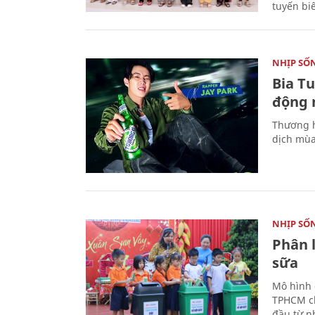
tuyến bi
NHỊP SỐ
Bia T
động 
Thương h
dịch mùa
NHỊP SỐ
Phân 
sữa
Mô hình 
TPHCM ch
đầu từ n