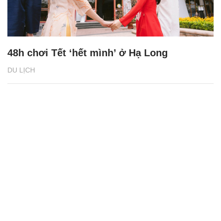
48h chơi Tết ‘hết mình’ ở Hạ Long
DU LỊCH