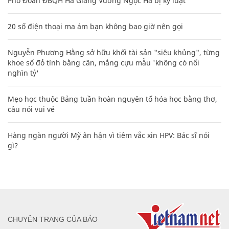
Phó Đoàn ĐBQH Hà Giang Vương Ngọc Hà bị kỷ luật
20 số điện thoại ma ám bạn không bao giờ nên gọi
Nguyễn Phương Hằng sở hữu khối tài sản "siêu khủng", từng
khoe sổ đỏ tính bằng cân, mắng cựu mẫu 'không có nổi
nghìn tỷ'
Mẹo học thuộc Bảng tuần hoàn nguyên tố hóa học bằng thơ,
câu nói vui vẻ
Hàng ngàn người Mỹ ân hận vì tiêm vắc xin HPV: Bác sĩ nói
gì?
CHUYÊN TRANG CỦA BÁO