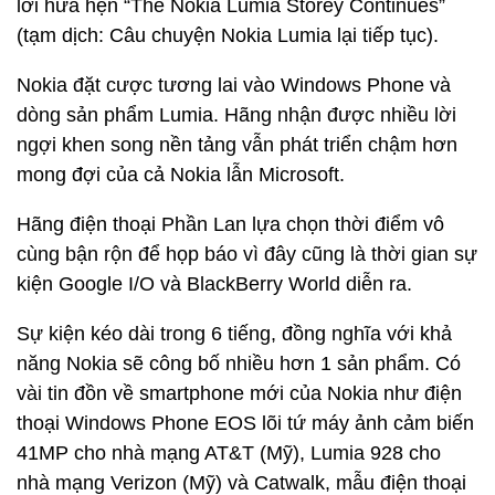
lời hứa hẹn “The Nokia Lumia Storey Continues”
(tạm dịch: Câu chuyện Nokia Lumia lại tiếp tục).
Nokia đặt cược tương lai vào Windows Phone và
dòng sản phẩm Lumia. Hãng nhận được nhiều lời
ngợi khen song nền tảng vẫn phát triển chậm hơn
mong đợi của cả Nokia lẫn Microsoft.
Hãng điện thoại Phần Lan lựa chọn thời điểm vô
cùng bận rộn để họp báo vì đây cũng là thời gian sự
kiện Google I/O và BlackBerry World diễn ra.
Sự kiện kéo dài trong 6 tiếng, đồng nghĩa với khả
năng Nokia sẽ công bố nhiều hơn 1 sản phẩm. Có
vài tin đồn về smartphone mới của Nokia như điện
thoại Windows Phone EOS lõi tứ máy ảnh cảm biến
41MP cho nhà mạng AT&T (Mỹ), Lumia 928 cho
nhà mạng Verizon (Mỹ) và Catwalk, mẫu điện thoại