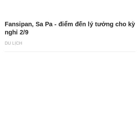
Fansipan, Sa Pa - điểm đến lý tưởng cho kỳ
nghỉ 2/9
DU LỊCH