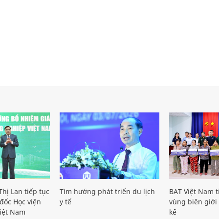
hị Lan tiếp tục
Tìm hướng phát triển du lịch
BAT Việt Nam t
đốc Học viện
y tế
vùng biên giới 
iệt Nam
kế