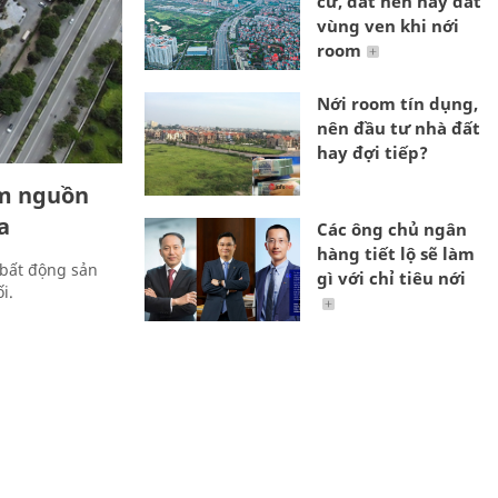
cư, đất nền hay đất
vùng ven khi nới
room
Nới room tín dụng,
nên đầu tư nhà đất
hay đợi tiếp?
ảm nguồn
a
Các ông chủ ngân
hàng tiết lộ sẽ làm
g bất động sản
gì với chỉ tiêu nới
i.