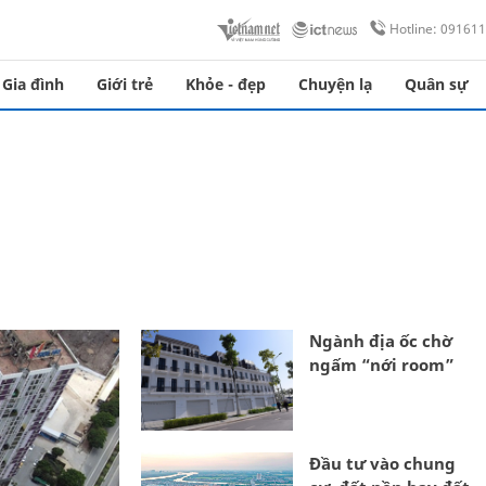
Hotline: 09161
Gia đình
Giới trẻ
Khỏe - đẹp
Chuyện lạ
Quân sự
Ngành địa ốc chờ
ngấm “nới room”
Đầu tư vào chung