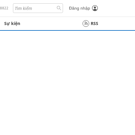
18822
Đăng nhập
Sự kiện
RSS