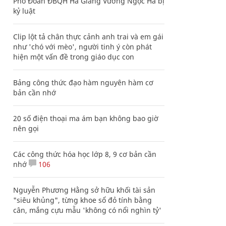
Phó Đoàn ĐBQH Hà Giang Vương Ngọc Hà bị
kỷ luật
Clip lột tả chân thực cảnh anh trai và em gái
như 'chó với mèo', người tinh ý còn phát
hiện một vấn đề trong giáo dục con
Bảng công thức đạo hàm nguyên hàm cơ
bản cần nhớ
20 số điện thoại ma ám bạn không bao giờ
nên gọi
Các công thức hóa học lớp 8, 9 cơ bản cần
nhớ
106
Nguyễn Phương Hằng sở hữu khối tài sản
"siêu khủng", từng khoe sổ đỏ tính bằng
cân, mắng cựu mẫu 'không có nổi nghìn tỷ'