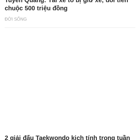
Tuyên Quang: Tài xế tố bị giữ xe, đòi tiền
chuộc 500 triệu đồng
ĐỜI SỐNG
2 giải đấu Taekwondo kịch tính trong tuần