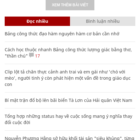
XEM THÊM BÀI VIẾT
Đọc nhiều
Bình luận nhiều
Bảng công thức đạo hàm nguyên hàm cơ bản cần nhớ
Cách học thuộc nhanh Bảng công thức lượng giác bằng thơ,
"thần chú"
17
Clip lột tả chân thực cảnh anh trai và em gái như 'chó với
mèo', người tinh ý còn phát hiện một vấn đề trong giáo dục
con
Bí mật trận đổ bộ lên bãi biển Tà Lơn của Hải quân Việt Nam
Tổng hợp những status hay về cuộc sống mang ý nghĩa thay
đổi cuộc đời
Nguyễn Phương Hằng sở hữu khối tài sản "siêu khủng", từng