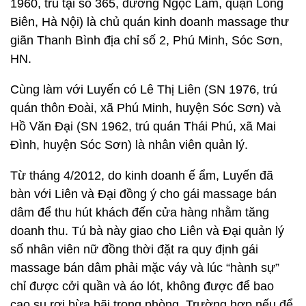
1960, trú tại số 365, đường Ngọc Lâm, quận Long
Biên, Hà Nội) là chủ quán kinh doanh massage thư
giãn Thanh Bình địa chỉ số 2, Phú Minh, Sóc Sơn,
HN.
Cùng làm với Luyến có Lê Thị Liên (SN 1976, trú
quán thôn Đoài, xã Phú Minh, huyện Sóc Sơn) và
Hồ Văn Đại (SN 1962, trú quán Thái Phú, xã Mai
Đình, huyện Sóc Sơn) là nhân viên quản lý.
Từ tháng 4/2012, do kinh doanh ế ẩm, Luyến đã
bàn với Liên và Đại đồng ý cho gái massage bán
dâm để thu hút khách đến cửa hàng nhằm tăng
doanh thu. Tú bà này giao cho Liên và Đại quản lý
số nhân viên nữ đồng thời đặt ra quy định gái
massage bán dâm phải mặc váy và lúc “hành sự”
chỉ được cởi quần và áo lót, không được để bao
cao su rơi bừa bãi trong phòng. Trường hợp nếu để