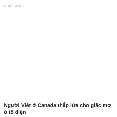
NHỊP SỐNG
Người Việt ở Canada thắp lửa cho giấc mơ
ô tô điện