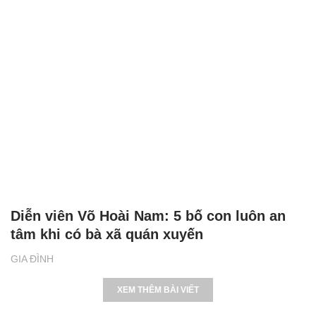
Diễn viên Võ Hoài Nam: 5 bố con luôn an
tâm khi có bà xã quán xuyến
GIA ĐÌNH
XEM THÊM BÀI VIẾT