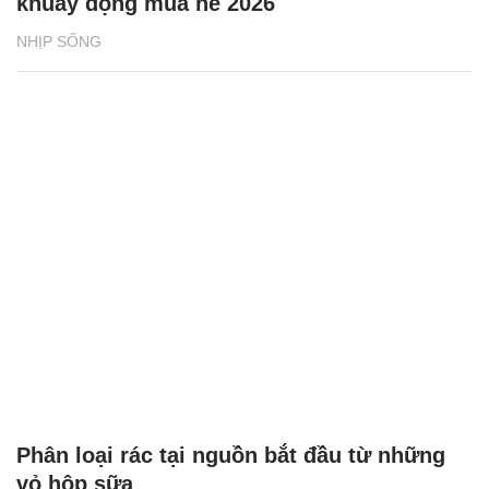
khuấy động mùa hè 2026
NHỊP SỐNG
Phân loại rác tại nguồn bắt đầu từ những
vỏ hộp sữa