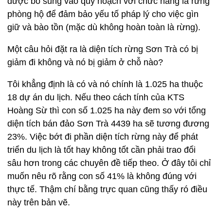
được bổ sung vào quy hoạch với chức năng là rừng
phòng hộ để đảm bảo yếu tố pháp lý cho việc gìn
giữ và bào tồn (mặc dù không hoàn toàn là rừng).
Một câu hỏi đặt ra là diện tích rừng Sơn Trà có bị
giảm đi không và nó bị giảm ở chỗ nào?
Tôi khẳng định là có và nó chính là 1.025 ha thuộc
18 dự án du lịch. Nếu theo cách tính của KTS
Hoàng Sừ thì con số 1.025 ha này đem so với tổng
diện tích bán đảo Sơn Trà 4439 ha sẽ tương đương
23%. Việc bớt đi phần diện tích rừng này để phát
triển du lịch là tốt hay không tốt cần phải trao đổi
sâu hơn trong các chuyên đề tiếp theo. Ở đây tôi chỉ
muốn nêu rõ rằng con số 41% là không đúng với
thực tế. Thậm chí bằng trực quan cũng thấy ró điều
này trên bản vẽ.