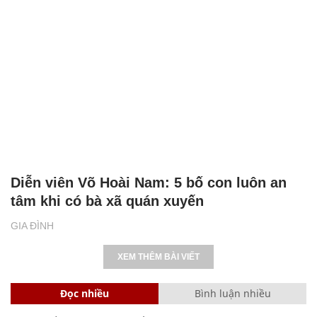
Diễn viên Võ Hoài Nam: 5 bố con luôn an
tâm khi có bà xã quán xuyến
GIA ĐÌNH
XEM THÊM BÀI VIẾT
Đọc nhiều
Bình luận nhiều