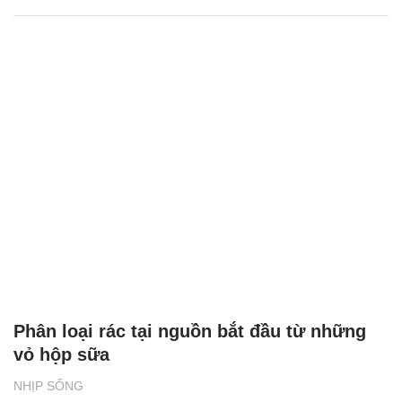
Phân loại rác tại nguồn bắt đầu từ những
vỏ hộp sữa
NHỊP SỐNG