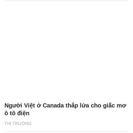
Người Việt ở Canada thắp lửa cho giấc mơ
ô tô điện
THỊ TRƯỜNG