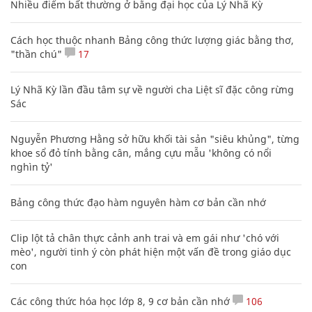
Nhiều điểm bất thường ở bằng đại học của Lý Nhã Kỳ
Cách học thuộc nhanh Bảng công thức lượng giác bằng thơ,
"thần chú"
17
Lý Nhã Kỳ lần đầu tâm sự về người cha Liệt sĩ đặc công rừng
Sác
Nguyễn Phương Hằng sở hữu khối tài sản "siêu khủng", từng
khoe sổ đỏ tính bằng cân, mắng cựu mẫu 'không có nổi
nghìn tỷ'
Bảng công thức đạo hàm nguyên hàm cơ bản cần nhớ
Clip lột tả chân thực cảnh anh trai và em gái như 'chó với
mèo', người tinh ý còn phát hiện một vấn đề trong giáo dục
con
Các công thức hóa học lớp 8, 9 cơ bản cần nhớ
106