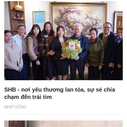
SHB - nơi yêu thương lan tỏa, sự sẻ chia
chạm đến trái tim
NHỊP SỐNG