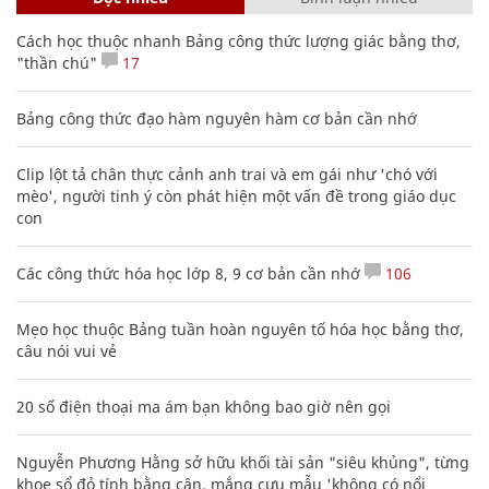
Cách học thuộc nhanh Bảng công thức lượng giác bằng thơ,
"thần chú"
17
Bảng công thức đạo hàm nguyên hàm cơ bản cần nhớ
Clip lột tả chân thực cảnh anh trai và em gái như 'chó với
mèo', người tinh ý còn phát hiện một vấn đề trong giáo dục
con
Các công thức hóa học lớp 8, 9 cơ bản cần nhớ
106
Mẹo học thuộc Bảng tuần hoàn nguyên tố hóa học bằng thơ,
câu nói vui vẻ
20 số điện thoại ma ám bạn không bao giờ nên gọi
Nguyễn Phương Hằng sở hữu khối tài sản "siêu khủng", từng
khoe sổ đỏ tính bằng cân, mắng cựu mẫu 'không có nổi