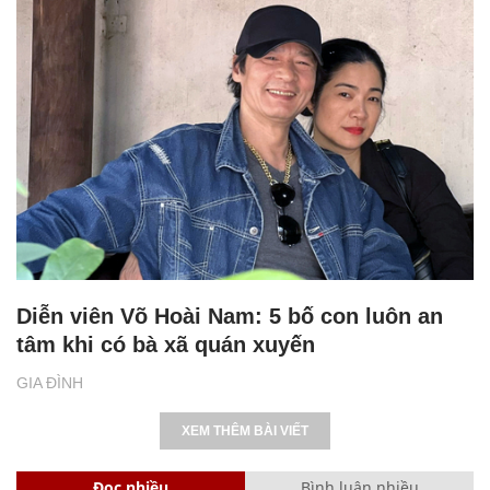
Diễn viên Võ Hoài Nam: 5 bố con luôn an
tâm khi có bà xã quán xuyến
GIA ĐÌNH
XEM THÊM BÀI VIẾT
Đọc nhiều
Bình luận nhiều