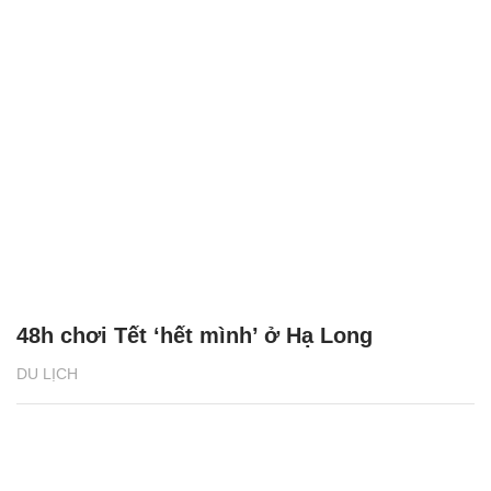
48h chơi Tết ‘hết mình’ ở Hạ Long
DU LỊCH