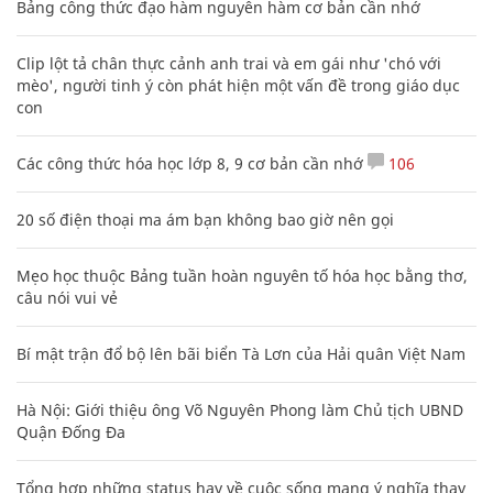
Bảng công thức đạo hàm nguyên hàm cơ bản cần nhớ
Clip lột tả chân thực cảnh anh trai và em gái như 'chó với
mèo', người tinh ý còn phát hiện một vấn đề trong giáo dục
con
Các công thức hóa học lớp 8, 9 cơ bản cần nhớ
106
20 số điện thoại ma ám bạn không bao giờ nên gọi
Mẹo học thuộc Bảng tuần hoàn nguyên tố hóa học bằng thơ,
câu nói vui vẻ
Bí mật trận đổ bộ lên bãi biển Tà Lơn của Hải quân Việt Nam
Hà Nội: Giới thiệu ông Võ Nguyên Phong làm Chủ tịch UBND
Quận Đống Đa
Tổng hợp những status hay về cuộc sống mang ý nghĩa thay