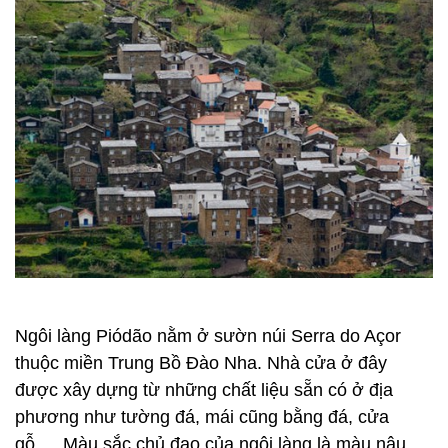
Ngôi làng Piódão nằm ở sườn núi Serra do Açor
thuộc miền Trung Bồ Đào Nha. Nhà cửa ở đây
được xây dựng từ những chất liệu sẵn có ở địa
phương như tường đá, mái cũng bằng đá, cửa
gỗ…. Màu sắc chủ đạo của ngôi làng là màu nâu.