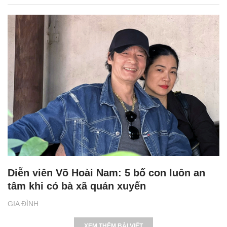
Diễn viên Võ Hoài Nam: 5 bố con luôn an
tâm khi có bà xã quán xuyến
GIA ĐÌNH
XEM THÊM BÀI VIẾT