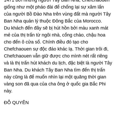
1471 bởi những người Tây Ban Nha, Chefchaouen
giống như một pháo đài để chống lại sự xâm lấn
của người Bồ Đào Nha trên vùng đất mà người Tây
Ban Nha quản lý thuộc Đông Bắc của Morocco.
Du khách đến đây sẽ bị hút hồn bởi màu xanh mát
mẻ của thị trấn từ ngôi nhà, cổng chào, chậu hoa
cho đến ô cửa sổ. Chính điều đó tạo cho
Chefchaouen sự độc đáo khác lạ. Thời gian trôi đi,
Chefchaouen vẫn giữ được cho mình nét rất riêng
và là thị trấn hút khách du lịch, đặc biệt là người Tây
Ban Nha. Du khách Tây Ban Nha tìm đến thị trấn
này cũng là để muốn nhìn lại một quãng thời gian
vàng son đã qua của cha ông ở quốc gia Bắc Phi
này.
ĐỖ QUYÊN