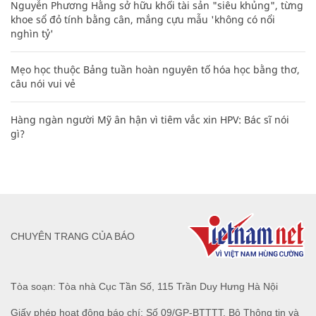
Nguyễn Phương Hằng sở hữu khối tài sản "siêu khủng", từng
khoe sổ đỏ tính bằng cân, mắng cựu mẫu 'không có nổi
nghìn tỷ'
Mẹo học thuộc Bảng tuần hoàn nguyên tố hóa học bằng thơ,
câu nói vui vẻ
Hàng ngàn người Mỹ ân hận vì tiêm vắc xin HPV: Bác sĩ nói
gì?
CHUYÊN TRANG CỦA BÁO
Tòa soạn: Tòa nhà Cục Tần Số, 115 Trần Duy Hưng Hà Nội
Giấy phép hoạt động báo chí: Số 09/GP-BTTTT, Bộ Thông tin và