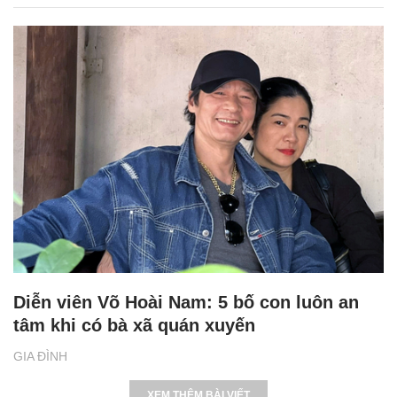
Diễn viên Võ Hoài Nam: 5 bố con luôn an
tâm khi có bà xã quán xuyến
GIA ĐÌNH
XEM THÊM BÀI VIẾT