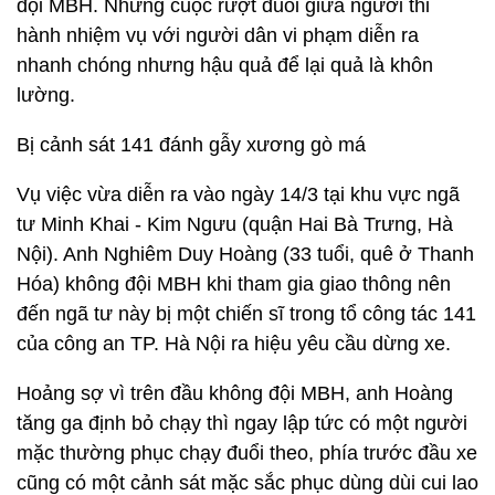
đội MBH. Những cuộc rượt đuổi giữa người thi
hành nhiệm vụ với người dân vi phạm diễn ra
nhanh chóng nhưng hậu quả để lại quả là khôn
lường.
Bị cảnh sát 141 đánh gẫy xương gò má
Vụ việc vừa diễn ra vào ngày 14/3 tại khu vực ngã
tư Minh Khai - Kim Ngưu (quận Hai Bà Trưng, Hà
Nội). Anh Nghiêm Duy Hoàng (33 tuổi, quê ở Thanh
Hóa) không đội MBH khi tham gia giao thông nên
đến ngã tư này bị một chiến sĩ trong tổ công tác 141
của công an TP. Hà Nội ra hiệu yêu cầu dừng xe.
Hoảng sợ vì trên đầu không đội MBH, anh Hoàng
tăng ga định bỏ chạy thì ngay lập tức có một người
mặc thường phục chạy đuổi theo, phía trước đầu xe
cũng có một cảnh sát mặc sắc phục dùng dùi cui lao