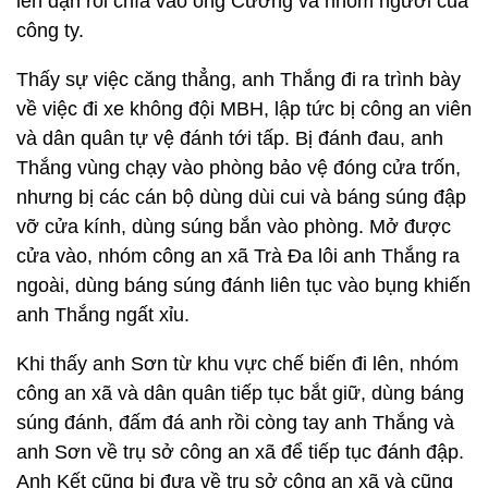
lên đạn rồi chĩa vào ông Cường và nhóm người của
công ty.
Thấy sự việc căng thẳng, anh Thắng đi ra trình bày
về việc đi xe không đội MBH, lập tức bị công an viên
và dân quân tự vệ đánh tới tấp. Bị đánh đau, anh
Thắng vùng chạy vào phòng bảo vệ đóng cửa trốn,
nhưng bị các cán bộ dùng dùi cui và báng súng đập
vỡ cửa kính, dùng súng bắn vào phòng. Mở được
cửa vào, nhóm công an xã Trà Đa lôi anh Thắng ra
ngoài, dùng báng súng đánh liên tục vào bụng khiến
anh Thắng ngất xỉu.
Khi thấy anh Sơn từ khu vực chế biến đi lên, nhóm
công an xã và dân quân tiếp tục bắt giữ, dùng báng
súng đánh, đấm đá anh rồi còng tay anh Thắng và
anh Sơn về trụ sở công an xã để tiếp tục đánh đập.
Anh Kết cũng bị đưa về trụ sở công an xã và cũng