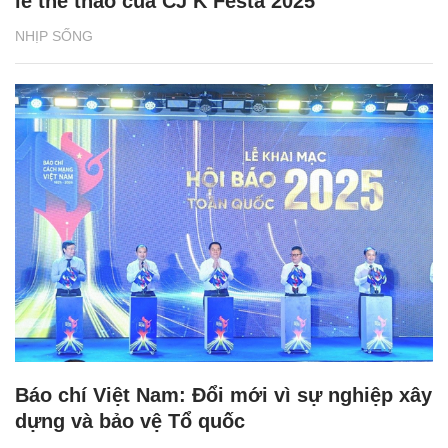
lễ thể thao của CJ K Festa 2025
NHỊP SỐNG
Báo chí Việt Nam: Đổi mới vì sự nghiệp xây
dựng và bảo vệ Tổ quốc