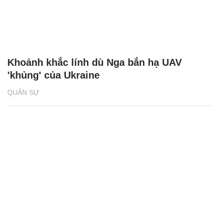
Khoảnh khắc lính dù Nga bắn hạ UAV
'khủng' của Ukraine
QUÂN SỰ