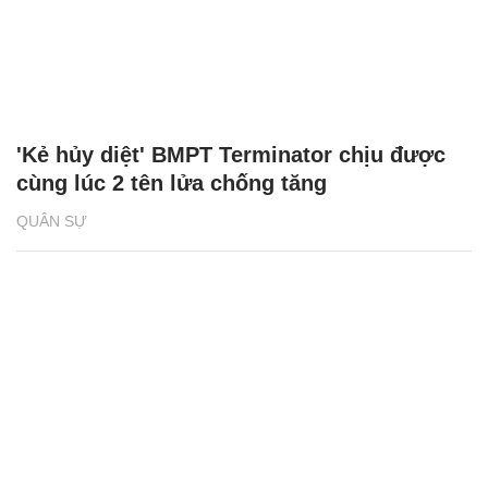
'Kẻ hủy diệt' BMPT Terminator chịu được
cùng lúc 2 tên lửa chống tăng
QUÂN SỰ