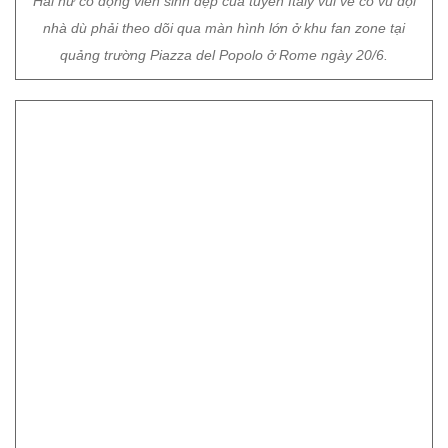
Hai nữ cổ động viên sinh đẹp của tuyển Italy vui vẻ cổ vũ đội
nhà dù phải theo dõi qua màn hình lớn ở khu fan zone tại
quảng trường Piazza del Popolo ở Rome ngày 20/6.