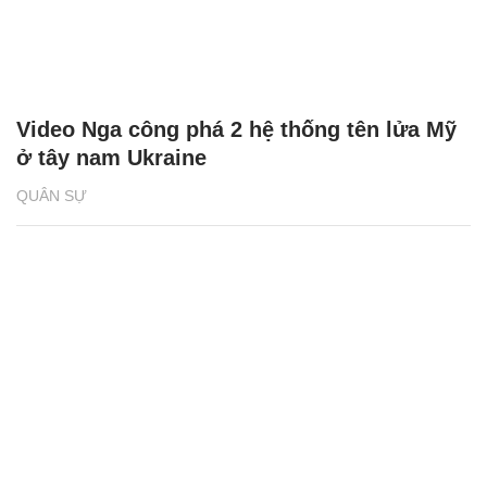
Video Nga công phá 2 hệ thống tên lửa Mỹ
ở tây nam Ukraine
QUÂN SỰ