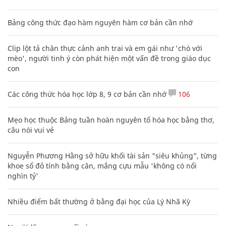
Bảng công thức đạo hàm nguyên hàm cơ bản cần nhớ
Clip lột tả chân thực cảnh anh trai và em gái như 'chó với
mèo', người tinh ý còn phát hiện một vấn đề trong giáo dục
con
Các công thức hóa học lớp 8, 9 cơ bản cần nhớ
106
Mẹo học thuộc Bảng tuần hoàn nguyên tố hóa học bằng thơ,
câu nói vui vẻ
Nguyễn Phương Hằng sở hữu khối tài sản "siêu khủng", từng
khoe sổ đỏ tính bằng cân, mắng cựu mẫu 'không có nổi
nghìn tỷ'
Nhiều điểm bất thường ở bằng đại học của Lý Nhã Kỳ