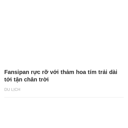
Fansipan rực rỡ với thảm hoa tím trải dài
tới tận chân trời
DU LỊCH