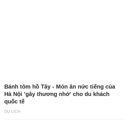
Bánh tôm hồ Tây - Món ăn nức tiếng của
Hà Nội 'gây thương nhớ' cho du khách
quốc tế
DU LỊCH