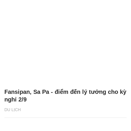
Fansipan, Sa Pa - điểm đến lý tưởng cho kỳ
nghỉ 2/9
DU LỊCH