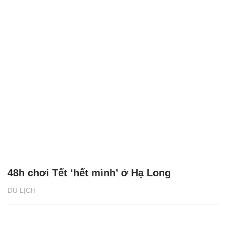
48h chơi Tết ‘hết mình’ ở Hạ Long
DU LỊCH