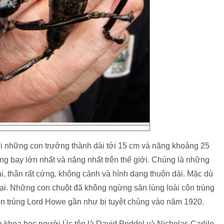
với những con trưởng thành dài tới 15 cm và nặng khoảng 25
ng bay lớn nhất và nặng nhất trên thế giới. Chúng là những
ài, thân rất cứng, không cánh và hình dạng thuôn dài. Mặc dù
ại. Những con chuột đã không ngừng săn lùng loài côn trùng
côn trùng Lord Howe gần như bị tuyệt chủng vào năm 1920.
khoa học người Úc tên là David Priddel và Nicholas Carlile,