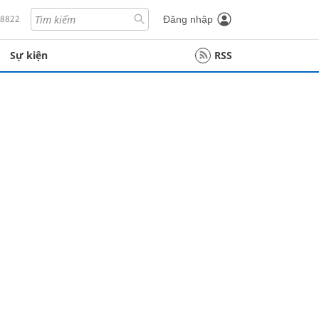
18822
Đăng nhập
Sự kiện
RSS