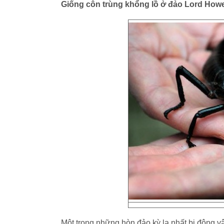
Giống côn trùng khổng lồ ở đảo Lord How
Một trong những hòn đảo kỳ lạ nhất bị động v