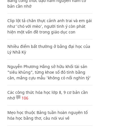
Bảng công thức đạo hàm nguyên hàm cơ
bản cần nhớ
Clip lột tả chân thực cảnh anh trai và em gái
như 'chó với mèo', người tinh ý còn phát
hiện một vấn đề trong giáo dục con
Nhiều điểm bất thường ở bằng đại học của
Lý Nhã Kỳ
Nguyễn Phương Hằng sở hữu khối tài sản
"siêu khủng", từng khoe sổ đỏ tính bằng
cân, mắng cựu mẫu 'không có nổi nghìn tỷ'
Các công thức hóa học lớp 8, 9 cơ bản cần
nhớ
106
Mẹo học thuộc Bảng tuần hoàn nguyên tố
hóa học bằng thơ, câu nói vui vẻ