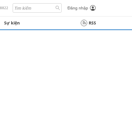
18822
Đăng nhập
Sự kiện
RSS