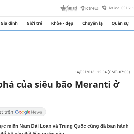
Hotline: 09161
Gia đình
Giới trẻ
Khỏe - đẹp
Chuyện lạ
Quân sự
14/09/2016 15:34 (GMT+07:00)
há của siêu bão Meranti ở
 vực miền Nam Đài Loan và Trung Quốc cũng đã ban hành
đổ bộ vào đất liền nước này.