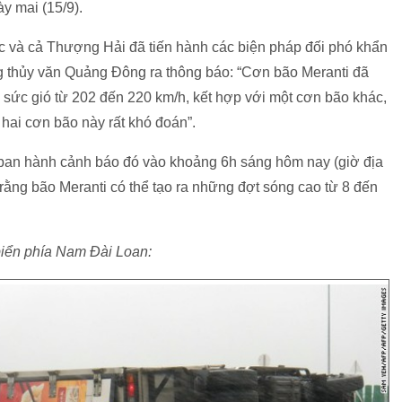
y mai (15/9).
 và cả Thượng Hải đã tiến hành các biện pháp đối phó khẩn
ng thủy văn Quảng Đông ra thông báo: “Cơn bão Meranti đã
i sức gió từ 202 đến 220 km/h, kết hợp với một cơn bão khác,
hai cơn bão này rất khó đoán”.
 ban hành cảnh báo đó vào khoảng 6h sáng hôm nay (giờ địa
ằng bão Meranti có thể tạo ra những đợt sóng cao từ 8 đến
biển phía Nam Đài Loan: