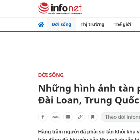
Đời sống
Thị trường
Thế giới
ĐỜI SỐNG
Những hình ảnh tàn p
Đài Loan, Trung Quốc
Hàng trăm người đã phải sơ tán khỏi khu
báo động đỏ khi siêu bão Meranti chuẩn bị 