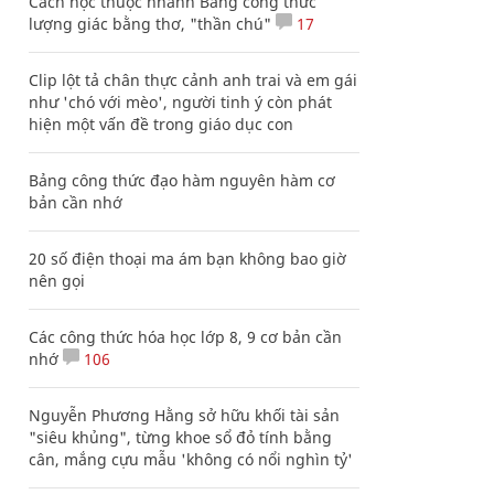
Cách học thuộc nhanh Bảng công thức
lượng giác bằng thơ, "thần chú"
17
Clip lột tả chân thực cảnh anh trai và em gái
như 'chó với mèo', người tinh ý còn phát
hiện một vấn đề trong giáo dục con
Bảng công thức đạo hàm nguyên hàm cơ
bản cần nhớ
20 số điện thoại ma ám bạn không bao giờ
nên gọi
Các công thức hóa học lớp 8, 9 cơ bản cần
nhớ
106
Nguyễn Phương Hằng sở hữu khối tài sản
"siêu khủng", từng khoe sổ đỏ tính bằng
cân, mắng cựu mẫu 'không có nổi nghìn tỷ'