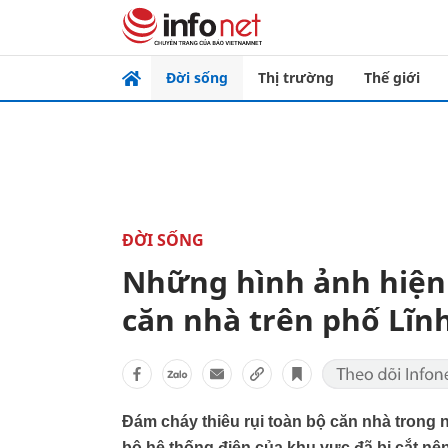
Đời sống
Thị trường
Thế giới
ĐỜI SỐNG
Những hình ảnh hiện 
căn nhà trên phố Lĩ
Đám cháy thiêu rụi toàn bộ căn nhà trong
bộ hệ thống điện của khu vực đã bị cắt nê