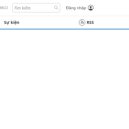
18822
Đăng nhập
Sự kiện
RSS