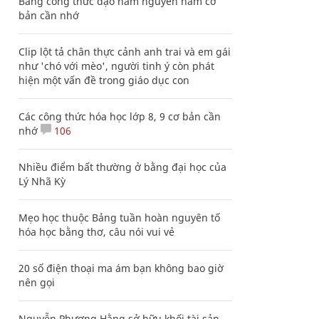
Bảng công thức đạo hàm nguyên hàm cơ
bản cần nhớ
Clip lột tả chân thực cảnh anh trai và em gái
như 'chó với mèo', người tinh ý còn phát
hiện một vấn đề trong giáo dục con
Các công thức hóa học lớp 8, 9 cơ bản cần
nhớ
106
Nhiều điểm bất thường ở bằng đại học của
Lý Nhã Kỳ
Mẹo học thuộc Bảng tuần hoàn nguyên tố
hóa học bằng thơ, câu nói vui vẻ
20 số điện thoại ma ám bạn không bao giờ
nên gọi
Nguyễn Phương Hằng sở hữu khối tài sản