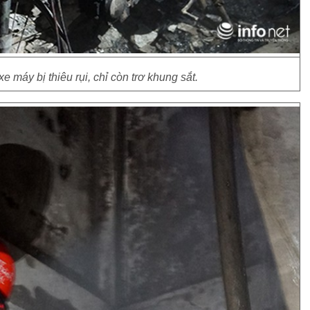
e máy bị thiêu rụi, chỉ còn trơ khung sắt.