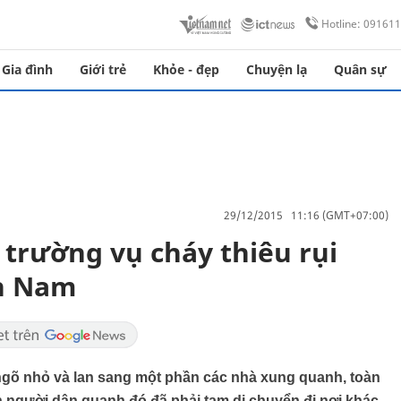
Hotline: 09161
Gia đình
Giới trẻ
Khỏe - đẹp
Chuyện lạ
Quân sự
29/12/2015 11:16 (GMT+07:00)
trường vụ cháy thiêu rụi
nh Nam
 ngõ nhỏ và lan sang một phần các nhà xung quanh, toàn
n người dân quanh đó đã phải tạm di chuyển đi nơi khác.