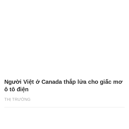
Người Việt ở Canada thắp lửa cho giấc mơ
ô tô điện
THỊ TRƯỜNG