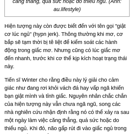
căng thẳng, quá sức hoặc do thiếu ngủ. (Ảnh:
au.lifestyle)
Hiện tượng này còn được biết đến với tên gọi "giật
cơ lúc ngủ" (hypn jerk). Thông thường khi mơ, cơ
bắp sẽ tạm thời bị tê liệt để kiểm soát các hành
động trong giấc mơ. Nhưng cũng có lúc giấc mơ
đến nhanh, trước khi cơ thể kịp kích hoạt trạng thái
này.
Tiến sĩ Winter cho rằng điều này lý giải cho cảm
giác như đang rơi khỏi vách đá hay vấp ngã khiến
bạn giật mình và tỉnh giấc. Nguyên nhân chắc chắn
của hiện tượng này vẫn chưa ngã ngũ, song các
nhà nghiên cứu nhận định rằng nó có thể xảy ra sau
một ngày làm việc căng thẳng, quá sức hoặc do
thiếu ngủ. Khi đó, não gấp rút đi vào giấc ngủ trong