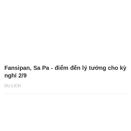
Fansipan, Sa Pa - điểm đến lý tưởng cho kỳ
nghỉ 2/9
DU LỊCH