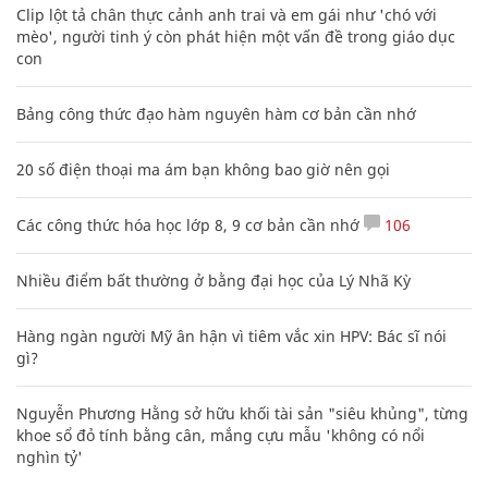
Clip lột tả chân thực cảnh anh trai và em gái như 'chó với
mèo', người tinh ý còn phát hiện một vấn đề trong giáo dục
con
Bảng công thức đạo hàm nguyên hàm cơ bản cần nhớ
20 số điện thoại ma ám bạn không bao giờ nên gọi
Các công thức hóa học lớp 8, 9 cơ bản cần nhớ
106
Nhiều điểm bất thường ở bằng đại học của Lý Nhã Kỳ
Hàng ngàn người Mỹ ân hận vì tiêm vắc xin HPV: Bác sĩ nói
gì?
Nguyễn Phương Hằng sở hữu khối tài sản "siêu khủng", từng
khoe sổ đỏ tính bằng cân, mắng cựu mẫu 'không có nổi
nghìn tỷ'