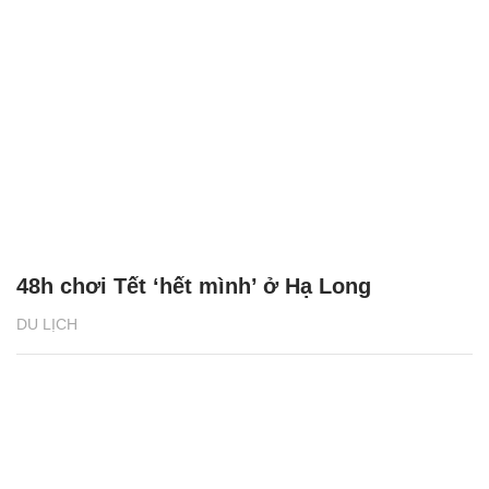
48h chơi Tết ‘hết mình’ ở Hạ Long
DU LỊCH