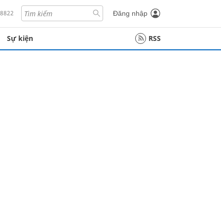
18822
Đăng nhập
Sự kiện
RSS