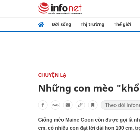
Đời sống
Thị trường
Thế giới
CHUYỆN LẠ
Những con mèo "khổng
Giống mèo Maine Coon còn được gọi là nh
cm, có nhiều con đạt tới dài hơn 100 cm, tr