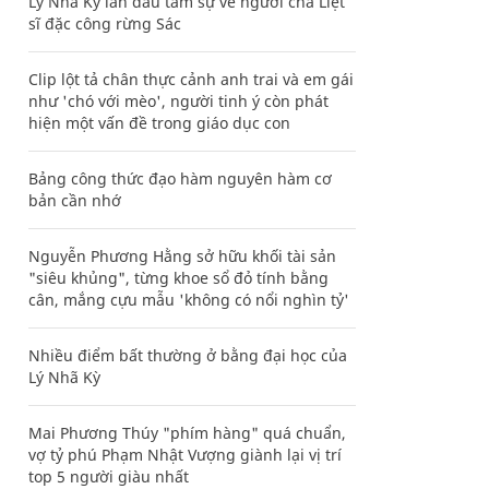
Lý Nhã Kỳ lần đầu tâm sự về người cha Liệt
sĩ đặc công rừng Sác
Clip lột tả chân thực cảnh anh trai và em gái
như 'chó với mèo', người tinh ý còn phát
hiện một vấn đề trong giáo dục con
Bảng công thức đạo hàm nguyên hàm cơ
bản cần nhớ
Nguyễn Phương Hằng sở hữu khối tài sản
"siêu khủng", từng khoe sổ đỏ tính bằng
cân, mắng cựu mẫu 'không có nổi nghìn tỷ'
Nhiều điểm bất thường ở bằng đại học của
Lý Nhã Kỳ
Mai Phương Thúy "phím hàng" quá chuẩn,
vợ tỷ phú Phạm Nhật Vượng giành lại vị trí
top 5 người giàu nhất