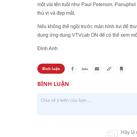
một vài tên tuổi như Paul Peterson, Panuphol 
thú vị và đẹp mắt.
Nếu không thể ngồi trước màn hình tivi để th
dụng ứng dụng VTVcab ON để có thể xem một c
Đình Anh
Bình luận