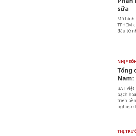
Phân 
sữa
Mô hình 
TPHCM ch
đầu từ n
NHỊP SỐ
Tổng 
Nam: 
BAT Việt
bạch hóa
triển bề
nghiệp đ
THỊ TRƯ