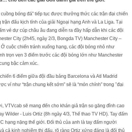
n cuồng bóng đá” tiếp tục được thưởng thức các trận đại chiến
trận đấu kịch tính của giải Ngoại hạng Anh và La Liga. Tại
m vé dự cúp châu âu đang diễn ra đầy hấp dẫn khi các đội
ester City (2h45, ngày 2/3, Bongda TV) Manchester City –
 Ở cuộc chiến tránh xuống hạng, các đội bóng nhỏ như
ành trọn vẹn 3 điểm trước các đội bóng lớn như Manchester
 cung bậc cảm xúc.
 chiến 6 điểm giữa đội đầu bảng Barcelona và Atl Madrid
c ví như “trận chung kết sớm” sẽ là “món chính” trong "đại
ới, VTVcab sẽ mang đến cho khán giả trận so găng đỉnh cao
 Wilder - Luis Ortiz (8h ngày 4/3, Thể thao TV HD). Tay đấm
C hạng nặng thế giới. Đối thủ của anh là tay đấm người
và cả kinh nghiệm thi đấu, rõ ràng Ortiz xứng đáng là đối thủ