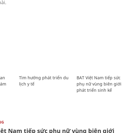
Lan
Tìm hướng phát triển du
BAT Việt Nam tiếp sức
Giám
lịch y tế
phụ nữ vùng biên giới
phát triển sinh kế
NG
iệt Nam tiếp sức phụ nữ vùng biên giới