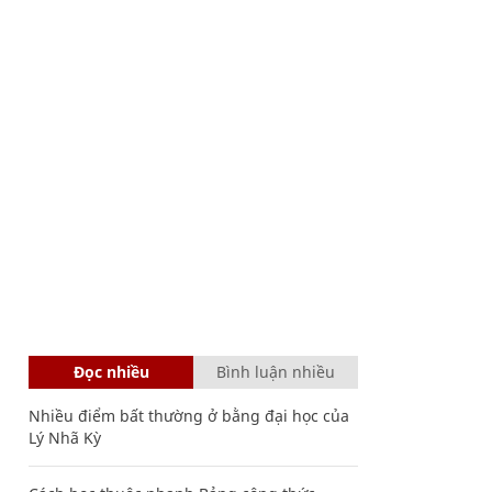
Đọc nhiều
Bình luận nhiều
Nhiều điểm bất thường ở bằng đại học của
Lý Nhã Kỳ